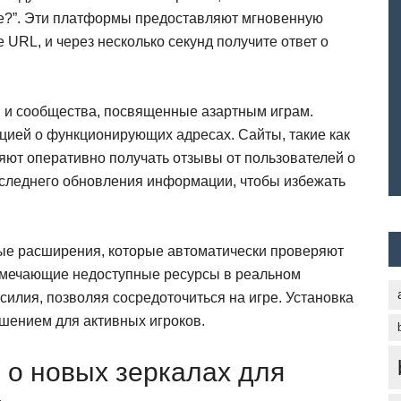
 Me?”. Эти платформы предоставляют мгновенную
URL, и через несколько секунд получите ответ о
 и сообщества, посвященные азартным играм.
цией о функционирующих адресах. Сайты, такие как
яют оперативно получать отзывы от пользователей о
оследнего обновления информации, чтобы избежать
е расширения, которые автоматически проверяют
отмечающие недоступные ресурсы в реальном
силия, позволяя сосредоточиться на игре. Установка
шением для активных игроков.
 о новых зеркалах для