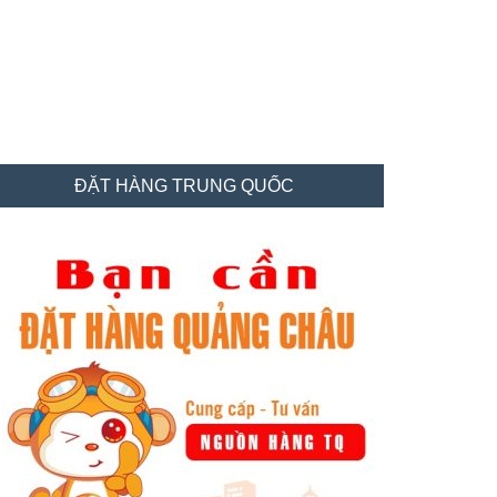
idebar
ĐẶT HÀNG TRUNG QUỐC
hính