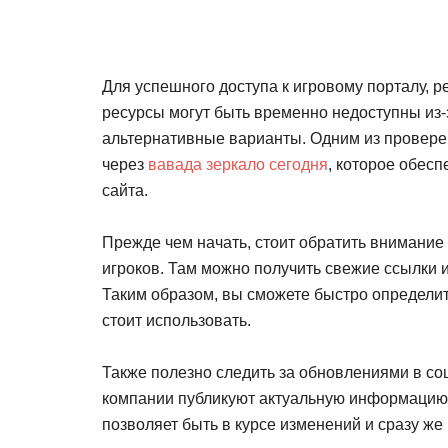
Для успешного доступа к игровому порталу, р
ресурсы могут быть временно недоступны из-
альтернативные варианты. Одним из провере
через
вавада зеркало сегодня
, которое обес
сайта.
Прежде чем начать, стоит обратить внимани
игроков. Там можно получить свежие ссылки 
Таким образом, вы сможете быстро определит
стоит использовать.
Также полезно следить за обновлениями в со
компании публикуют актуальную информацию о
позволяет быть в курсе изменений и сразу же