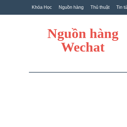
Skip
Bỏ
Bỏ
Khóa Học
Nguồn hàng
Thủ thuật
Tin t
to
qua
qua
main
primary
footer
content
sidebar
Nguồn hàng
Wechat