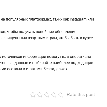
а популярных платформах, таких как Instagram или
тов, чтобы получать новейшие обновления.
 посвященными азартным играм, чтобы быть в курсе
ко источников информации помогут вам оперативно
лученные данные и выбирайте наиболее подходящие
ми слотами и ставками без задержек.
Rate this post