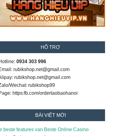
HỖ TRỢ
Hotline:
0934 303 996
 Email: rubikshop.net@gmail.com
 Alipay: rubikshop.net@gmail.com
 Zalo/Wechat: rubikshop99
 Page: https:fb.com/ordertaobaohanoi
BÀI VIẾT MỚI
e beste features van Beste Online Casino