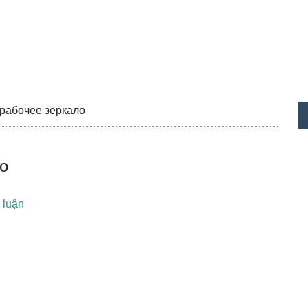
S
 рабочее зеркало
c
о
 luận