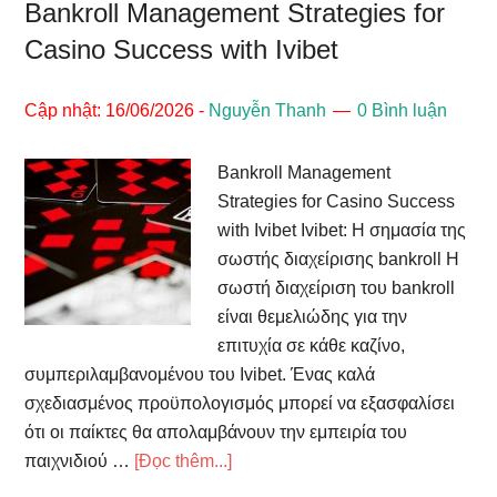
Bankroll Management Strategies for
Casino Success with Ivibet
Cập nhật: 16/06/2026
-
Nguyễn Thanh
0 Bình luận
Bankroll Management
Strategies for Casino Success
with Ivibet Ivibet: Η σημασία της
σωστής διαχείρισης bankroll Η
σωστή διαχείριση του bankroll
είναι θεμελιώδης για την
επιτυχία σε κάθε καζίνο,
συμπεριλαμβανομένου του Ivibet. Ένας καλά
σχεδιασμένος προϋπολογισμός μπορεί να εξασφαλίσει
ότι οι παίκτες θα απολαμβάνουν την εμπειρία του
vềBankroll
παιχνιδιού …
[Đọc thêm...]
Management