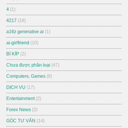
4
(1)
4217
(18)
a16z generative ai
(1)
ai-girlfriend
(10)
BÍ KÍP
(2)
Chưa được phân loại
(47)
Computers, Games
(8)
DỊCH VỤ
(17)
Entertainment
(2)
Forex News
(2)
GÓC TƯ VẤN
(14)