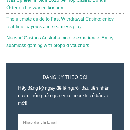
Was Spieler im Jahr 2026 bei Top Casino Bonus
Österreich erwarten können
The ultimate guide to Fast Withdrawal Casino: enjoy
real-time payouts and seamless play
Neosurf Casinos Australia mobile experience: Enjoy
seamless gaming with prepaid vouchers
ĐĂNG KÝ THEO DÕI
Hãy đăng ký ngay để là người đầu tiên nhận
được thông báo qua email mỗi khi có bài viết
mới!