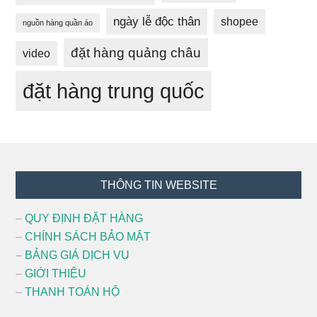
ngày lễ độc thân
shopee
nguồn hàng quần áo
đặt hàng quảng châu
video
đặt hàng trung quốc
Footer
THÔNG TIN WEBSITE
–
QUY ĐỊNH ĐẶT HÀNG
–
CHÍNH SÁCH BẢO MẬT
–
BẢNG GIÁ DỊCH VỤ
–
GIỚI THIỆU
–
THANH TOÁN HỘ