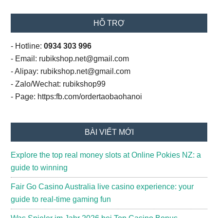
HỖ TRỢ
- Hotline:
0934 303 996
- Email: rubikshop.net@gmail.com
- Alipay: rubikshop.net@gmail.com
- Zalo/Wechat: rubikshop99
- Page: https:fb.com/ordertaobaohanoi
BÀI VIẾT MỚI
Explore the top real money slots at Online Pokies NZ: a
guide to winning
Fair Go Casino Australia live casino experience: your
guide to real-time gaming fun