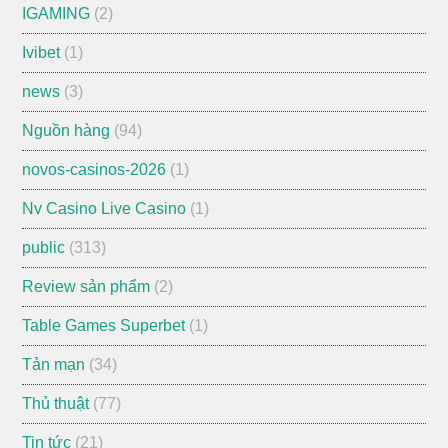
IGAMING
(2)
Ivibet
(1)
news
(3)
Nguồn hàng
(94)
novos-casinos-2026
(1)
Nv Casino Live Casino
(1)
public
(313)
Review sản phẩm
(2)
Table Games Superbet
(1)
Tản mạn
(34)
Thủ thuật
(77)
Tin tức
(21)