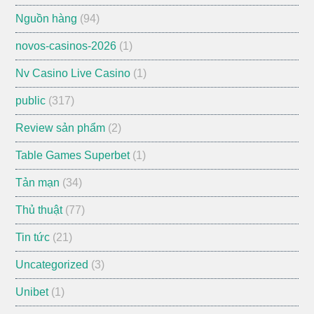
Nguồn hàng
(94)
novos-casinos-2026
(1)
Nv Casino Live Casino
(1)
public
(317)
Review sản phẩm
(2)
Table Games Superbet
(1)
Tản mạn
(34)
Thủ thuật
(77)
Tin tức
(21)
Uncategorized
(3)
Unibet
(1)