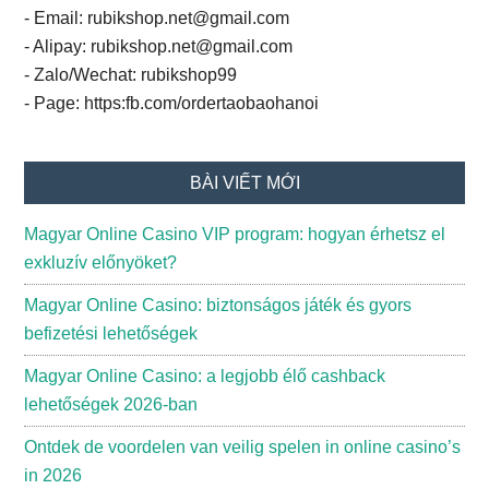
- Email: rubikshop.net@gmail.com
- Alipay: rubikshop.net@gmail.com
- Zalo/Wechat: rubikshop99
- Page: https:fb.com/ordertaobaohanoi
BÀI VIẾT MỚI
Magyar Online Casino VIP program: hogyan érhetsz el
exkluzív előnyöket?
Magyar Online Casino: biztonságos játék és gyors
befizetési lehetőségek
Magyar Online Casino: a legjobb élő cashback
lehetőségek 2026-ban
Ontdek de voordelen van veilig spelen in online casino’s
in 2026