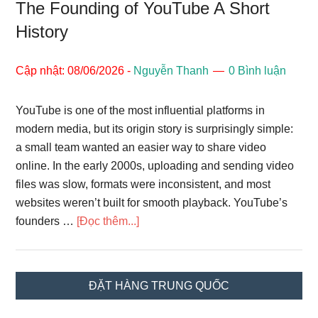
The Founding of YouTube A Short
History
Cập nhật: 08/06/2026
-
Nguyễn Thanh
0 Bình luận
YouTube is one of the most influential platforms in
modern media, but its origin story is surprisingly simple:
a small team wanted an easier way to share video
online. In the early 2000s, uploading and sending video
files was slow, formats were inconsistent, and most
websites weren’t built for smooth playback. YouTube’s
vềThe
founders …
[Đọc thêm...]
Founding
of
YouTube
Sidebar
ĐẶT HÀNG TRUNG QUỐC
A
chính
Short