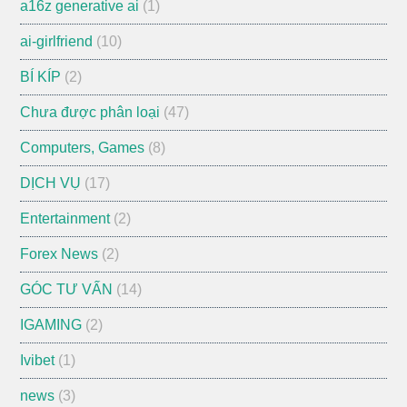
a16z generative ai
(1)
ai-girlfriend
(10)
BÍ KÍP
(2)
Chưa được phân loại
(47)
Computers, Games
(8)
DỊCH VỤ
(17)
Entertainment
(2)
Forex News
(2)
GÓC TƯ VẤN
(14)
IGAMING
(2)
Ivibet
(1)
news
(3)