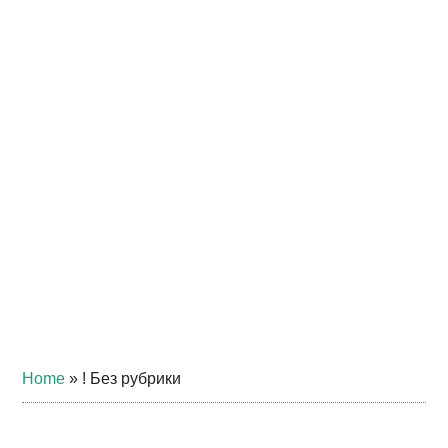
Home
»
! Без рубрики