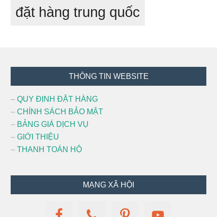
đặt hàng trung quốc
Footer
THÔNG TIN WEBSITE
–
QUY ĐỊNH ĐẶT HÀNG
–
CHÍNH SÁCH BẢO MẬT
–
BẢNG GIÁ DỊCH VỤ
–
GIỚI THIỆU
–
THANH TOÁN HỘ
MẠNG XÃ HỘI