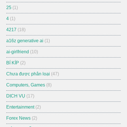
25
(1)
4
(1)
4217
(18)
a16z generative ai
(1)
ai-girlfriend
(10)
BÍ KÍP
(2)
Chưa được phân loại
(47)
Computers, Games
(8)
DỊCH VỤ
(17)
Entertainment
(2)
Forex News
(2)