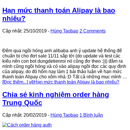
Hạn mức thanh toán Alipay là bao
nhiêu?
Cập nhật: 25/10/2019
-
Hùng Taobao
2 Comments
Đêm qua ngồi hóng anh alibaba anh ý update hệ thống để
chuẩn bị cho đợt sale 11/11 sắp tới (do update và test các
kiểu nên con bot dungdetienroi nó cũng đơ theo :))) đâm ra
mình cũng ngồi hóng và có vào alipay ngồi đọc các quy định
của alipay, do đó hôm nay làm 1 bài thảo luận về hạn mức
thanh toán Alipay cho xôm nhá :D Tất cả những mục mình …
[Đọc thêm...]
vềHạn mức thanh toán Alipay là bao nhiêu?
Chia sẻ kinh nghiệm order hàng
Trung Quốc
Cập nhật: 20/02/2019
-
Hùng Taobao
1 Bình luận