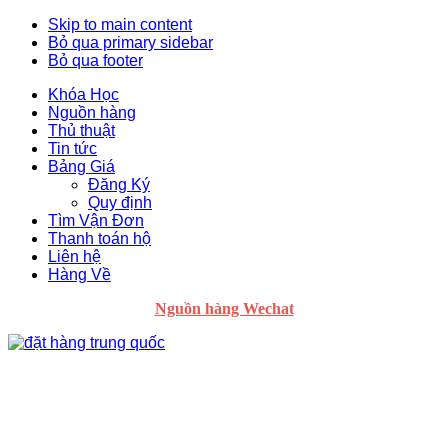
Skip to main content
Bỏ qua primary sidebar
Bỏ qua footer
Khóa Học
Nguồn hàng
Thủ thuật
Tin tức
Bảng Giá
Đăng Ký
Quy định
Tìm Vận Đơn
Thanh toán hộ
Liên hệ
Hàng Về
Nguồn hàng Wechat