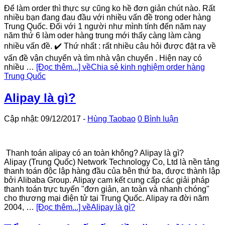
Để làm order thì thực sự cũng ko hề đơn giản chút nào. Rất
nhiều bạn đang đau đầu với nhiều vấn đề trong oder hàng
Trung Quốc. Đối với 1 người như mình tính đến năm nay
năm thứ 6 làm oder hàng trung mới thấy càng làm càng
nhiều vấn đề. ✔️ Thứ nhất : rất nhiều câu hỏi được đặt ra về
vấn đề vận chuyển và tìm nhà vận chuyển . Hiện nay có
nhiều …
[Đọc thêm...]
vềChia sẻ kinh nghiệm order hàng
Trung Quốc
Alipay là gì?
Cập nhật: 09/12/2017
-
Hùng Taobao
0 Bình luận
Thanh toán alipay có an toàn không? Alipay là gì?
Alipay (Trung Quốc) Network Technology Co, Ltd là nền tảng
thanh toán độc lập hàng đầu của bên thứ ba, được thành lập
bởi Alibaba Group. Alipay cam kết cung cấp các giải pháp
thanh toán trực tuyến "đơn giản, an toàn và nhanh chóng"
cho thương mại điện tử tại Trung Quốc. Alipay ra đời năm
2004, …
[Đọc thêm...]
vềAlipay là gì?