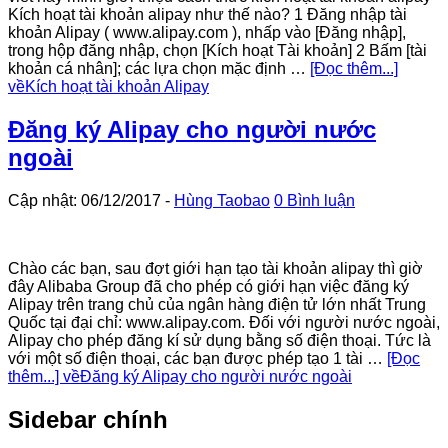
Kích hoạt tài khoản alipay như thế nào? 1 Đăng nhập tài
khoản Alipay ( www.alipay.com ), nhấp vào [Đăng nhập],
trong hộp đăng nhập, chọn [Kích hoạt Tài khoản] 2 Bấm [tài
khoản cá nhân]; các lựa chọn mặc định …
[Đọc thêm...]
vềKích hoạt tài khoản Alipay
Đăng ký Alipay cho người nước
ngoài
Cập nhật: 06/12/2017
-
Hùng Taobao
0 Bình luận
Chào các bạn, sau đợt giới hạn tạo tài khoản alipay thì giờ
đây Alibaba Group đã cho phép có giới hạn việc đăng ký
Alipay trên trang chủ của ngân hàng điện tử lớn nhất Trung
Quốc tại đại chỉ: www.alipay.com. Đối với người nước ngoài,
Alipay cho phép đăng kí sử dụng bằng số điện thoại. Tức là
với một số điện thoại, các bạn được phép tạo 1 tài …
[Đọc
thêm...]
vềĐăng ký Alipay cho người nước ngoài
Sidebar chính