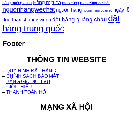
Hàng replica
hàng quảng châu
marketing
marketing cơ bản
nguonhangwechat
nguồn hàng
ngày lễ
nguồn hàng quần áo
đặt
đặt hàng quảng châu
độc thân
shopee
video
hàng trung quốc
Footer
THÔNG TIN WEBSITE
–
QUY ĐỊNH ĐẶT HÀNG
–
CHÍNH SÁCH BẢO MẬT
–
BẢNG GIÁ DỊCH VỤ
–
GIỚI THIỆU
–
THANH TOÁN HỘ
MẠNG XÃ HỘI