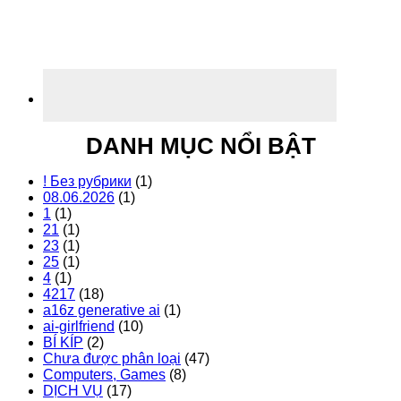
DANH MỤC NỔI BẬT
! Без рубрики
(1)
08.06.2026
(1)
1
(1)
21
(1)
23
(1)
25
(1)
4
(1)
4217
(18)
a16z generative ai
(1)
ai-girlfriend
(10)
BÍ KÍP
(2)
Chưa được phân loại
(47)
Computers, Games
(8)
DỊCH VỤ
(17)