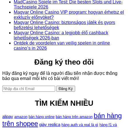
MadCasino Spiele im Test: Die besten Slots und Live-
Tischspiele 2026
Magyar Online Casino VIP program: hogyan érhetsz el
exkluzív előnyöket?
Magyar Online Casino: biztonságos játék és gyors
befizetési lehetőségek
Magyar Online Casino: a legjobb élő cashback
lehetőségek 2026-ban
Ontdek de voordelen van veilig spelen in online
casino’s in 2026
Đăng ký theo dõi
Hãy đăng ký ngay để là người đầu tiên nhận được thông
báo qua email mỗi khi có bài viết mới!
TÌM KIẾM NHIỀU
bán hàng
alipay
amazon
bán hàng online
bán hàng trên amazon
trên shopee
giày replica
hàng auth và real là gì
hàng f1 và