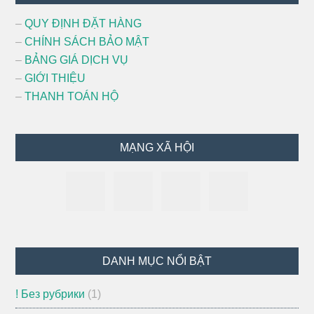
–
QUY ĐỊNH ĐẶT HÀNG
–
CHÍNH SÁCH BẢO MẬT
–
BẢNG GIÁ DỊCH VỤ
–
GIỚI THIỆU
–
THANH TOÁN HỘ
MẠNG XÃ HỘI
DANH MỤC NỔI BẬT
! Без рубрики
(1)