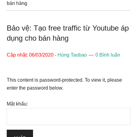
bán hàng
Bảo vệ: Tạo free traffic từ Youtube áp
dụng cho bán hàng
Cập nhật: 06/03/2020
-
Hùng Taobao
0 Bình luận
This content is password-protected. To view it, please
enter the password below.
Mật khẩu: