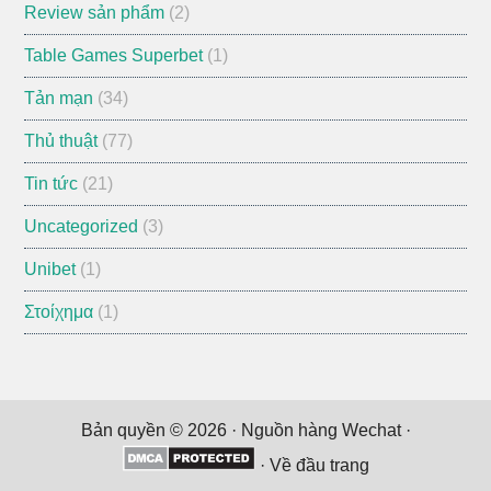
Review sản phẩm
(2)
Table Games Superbet
(1)
Tản mạn
(34)
Thủ thuật
(77)
Tin tức
(21)
Uncategorized
(3)
Unibet
(1)
Στοίχημα
(1)
Bản quyền © 2026 ·
Nguồn hàng Wechat
·
·
Về đầu trang