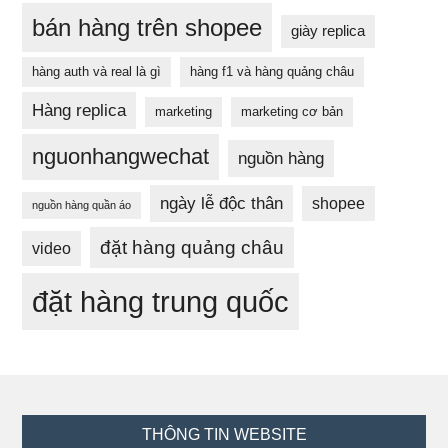
bán hàng trên shopee
giày replica
hàng auth và real là gì
hàng f1 và hàng quảng châu
Hàng replica
marketing
marketing cơ bản
nguonhangwechat
nguồn hàng
ngày lễ độc thân
shopee
nguồn hàng quần áo
đặt hàng quảng châu
video
đặt hàng trung quốc
Footer
THÔNG TIN WEBSITE