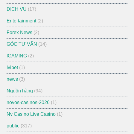
DỊCH VỤ
(17)
Entertainment
(2)
Forex News
(2)
GÓC TƯ VẤN
(14)
IGAMING
(2)
Ivibet
(1)
news
(3)
Nguồn hàng
(94)
novos-casinos-2026
(1)
Nv Casino Live Casino
(1)
public
(317)