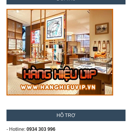
HỖ TRỢ
- Hotline:
0934 303 996