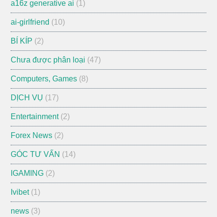
a16z generative ai
(1)
ai-girlfriend
(10)
BÍ KÍP
(2)
Chưa được phân loại
(47)
Computers, Games
(8)
DỊCH VỤ
(17)
Entertainment
(2)
Forex News
(2)
GÓC TƯ VẤN
(14)
IGAMING
(2)
Ivibet
(1)
news
(3)