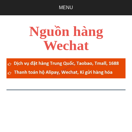
Skip
Bỏ
Bỏ
MENU
to
qua
qua
main
primary
footer
Nguồn hàng
content
sidebar
Wechat