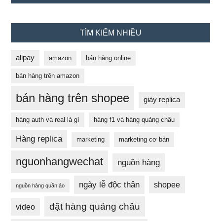
TÌM KIẾM NHIỀU
alipay
amazon
bán hàng online
bán hàng trên amazon
bán hàng trên shopee
giày replica
hàng auth và real là gì
hàng f1 và hàng quảng châu
Hàng replica
marketing
marketing cơ bản
nguonhangwechat
nguồn hàng
ngày lễ độc thân
shopee
nguồn hàng quần áo
đặt hàng quảng châu
video