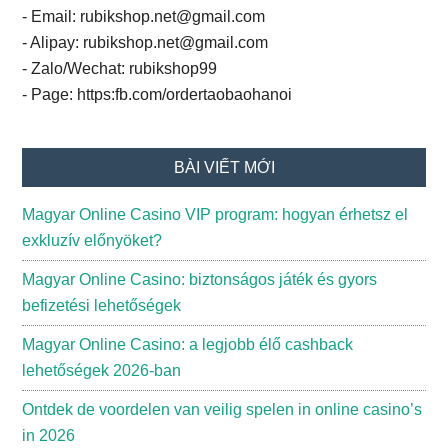
- Email: rubikshop.net@gmail.com
- Alipay: rubikshop.net@gmail.com
- Zalo/Wechat: rubikshop99
- Page: https:fb.com/ordertaobaohanoi
BÀI VIẾT MỚI
Magyar Online Casino VIP program: hogyan érhetsz el
exkluzív előnyöket?
Magyar Online Casino: biztonságos játék és gyors
befizetési lehetőségek
Magyar Online Casino: a legjobb élő cashback
lehetőségek 2026-ban
Ontdek de voordelen van veilig spelen in online casino’s
in 2026