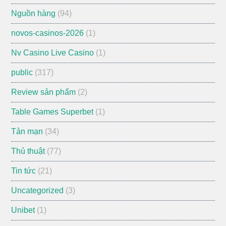
Nguồn hàng
(94)
novos-casinos-2026
(1)
Nv Casino Live Casino
(1)
public
(317)
Review sản phẩm
(2)
Table Games Superbet
(1)
Tản mạn
(34)
Thủ thuật
(77)
Tin tức
(21)
Uncategorized
(3)
Unibet
(1)