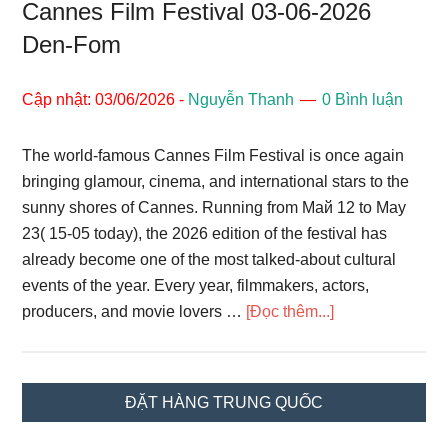
Cannes Film Festival 03-06-2026
Den-Fom
Cập nhật: 03/06/2026
-
Nguyễn Thanh
0 Bình luận
The world-famous Cannes Film Festival is once again
bringing glamour, cinema, and international stars to the
sunny shores of Cannes. Running from Май 12 to May
23( 15-05 today), the 2026 edition of the festival has
already become one of the most talked-about cultural
events of the year. Every year, filmmakers, actors,
vềCannes
producers, and movie lovers …
[Đọc thêm...]
Film
Festival
03-
Sidebar
ĐẶT HÀNG TRUNG QUỐC
06-
chính
2026