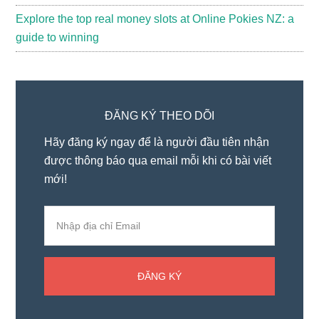
Explore the top real money slots at Online Pokies NZ: a
guide to winning
ĐĂNG KÝ THEO DÕI
Hãy đăng ký ngay để là người đầu tiên nhận
được thông báo qua email mỗi khi có bài viết
mới!