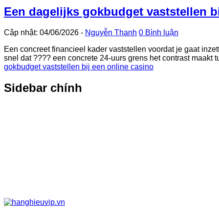
Een dagelijks gokbudget vaststellen b
Cập nhật: 04/06/2026
-
Nguyễn Thanh
0 Bình luận
Een concreet financieel kader vaststellen voordat je gaat inze
snel dat ???? een concrete 24-uurs grens het contrast maakt t
gokbudget vaststellen bij een online casino
Sidebar chính