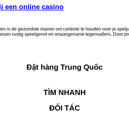
ij een online casino
tten is de gezondste manier om controle te houden over je spelpa
ussen rustig speelgenot en onaangename tegenvallers. Door proa
Đặt hàng Trung Quốc
TÌM NHANH
ĐỐI TÁC