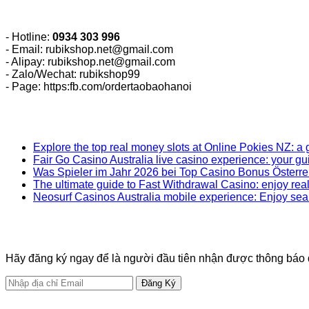
- Hotline:
0934 303 996
- Email: rubikshop.net@gmail.com
- Alipay: rubikshop.net@gmail.com
- Zalo/Wechat: rubikshop99
- Page: https:fb.com/ordertaobaohanoi
Explore the top real money slots at Online Pokies NZ: a 
Fair Go Casino Australia live casino experience: your gu
Was Spieler im Jahr 2026 bei Top Casino Bonus Österre
The ultimate guide to Fast Withdrawal Casino: enjoy re
Neosurf Casinos Australia mobile experience: Enjoy se
Hãy đăng ký ngay để là người đầu tiên nhận được thông báo q