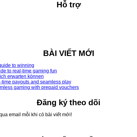
Hỗ trợ
BÀI VIẾT MỚI
guide to winning
ide to real-time gaming fun
ich erwarten können
al-time payouts and seamless play
amless gaming with prepaid vouchers
Đăng ký theo dõi
ua email mỗi khi có bài viết mới!