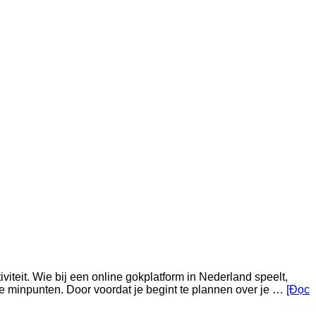
teit. Wie bij een online gokplatform in Nederland speelt,
minpunten. Door voordat je begint te plannen over je …
[Đọc