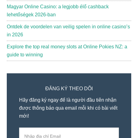
Magyar Online Casino: a legjobb élő cashback
lehetőségek 2026-ban
Ontdek de voordelen van veilig spelen in online casino’s
in 2026
Explore the top real money slots at Online Pokies NZ: a
guide to winning
ĐĂNG KÝ THEO DÕI
Hãy đăng ký ngay để là người đầu tiên nhận
được thông báo qua email mỗi khi có bài viết
mới!