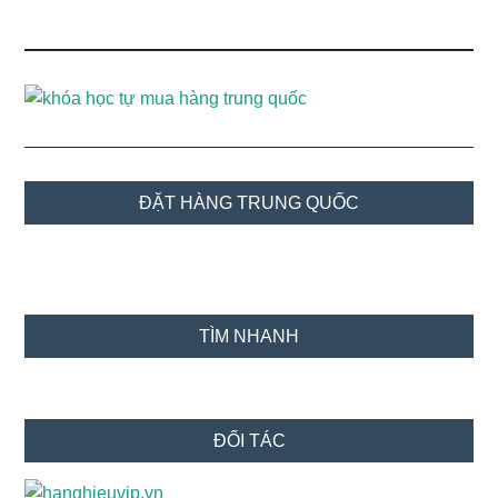
Sidebar
ĐẶT HÀNG TRUNG QUỐC
chính
TÌM NHANH
ĐỐI TÁC