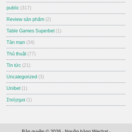
public
(317)
Review sản phẩm
(2)
Table Games Superbet
(1)
Tản mạn
(34)
Thủ thuật
(77)
Tin tức
(21)
Uncategorized
(3)
Unibet
(1)
Στοίχημα
(1)
Bản quyền © 2026 ·
Nguồn hàng Wechat
·