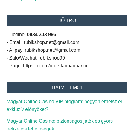
HỖ TRỢ
- Hotline:
0934 303 996
- Email: rubikshop.net@gmail.com
- Alipay: rubikshop.net@gmail.com
- Zalo/Wechat: rubikshop99
- Page: https:fb.com/ordertaobaohanoi
BÀI VIẾT MỚI
Magyar Online Casino VIP program: hogyan érhetsz el
exkluzív előnyöket?
Magyar Online Casino: biztonságos játék és gyors
befizetési lehetőségek