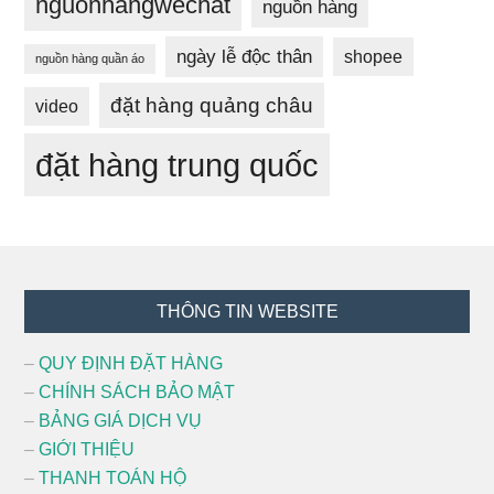
nguonhangwechat
nguồn hàng
ngày lễ độc thân
shopee
nguồn hàng quần áo
đặt hàng quảng châu
video
đặt hàng trung quốc
Footer
THÔNG TIN WEBSITE
–
QUY ĐỊNH ĐẶT HÀNG
–
CHÍNH SÁCH BẢO MẬT
–
BẢNG GIÁ DỊCH VỤ
–
GIỚI THIỆU
–
THANH TOÁN HỘ