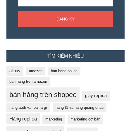
TÌM KIẾM NHIỀU
alipay
amazon
bán hàng online
bán hàng trên amazon
bán hàng trên shopee
giày replica
hàng auth và real là gì
hàng f1 và hàng quảng châu
Hàng replica
marketing
marketing cơ bản