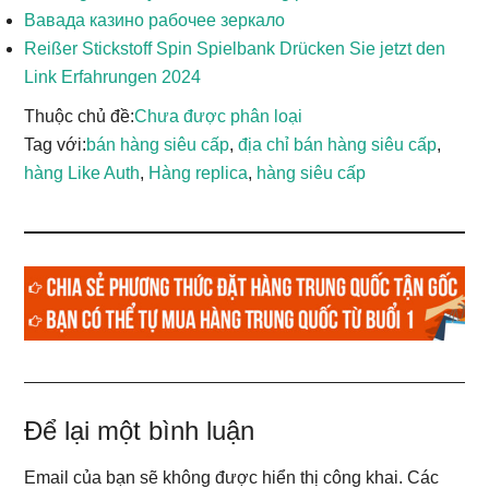
Вавада казино рабочее зеркало
Reißer Stickstoff Spin Spielbank Drücken Sie jetzt den
Link Erfahrungen 2024
Thuộc chủ đề:
Chưa được phân loại
Tag với:
bán hàng siêu cấp
,
địa chỉ bán hàng siêu cấp
,
hàng Like Auth
,
Hàng replica
,
hàng siêu cấp
Reader
Để lại một bình luận
Interactions
Email của bạn sẽ không được hiển thị công khai.
Các