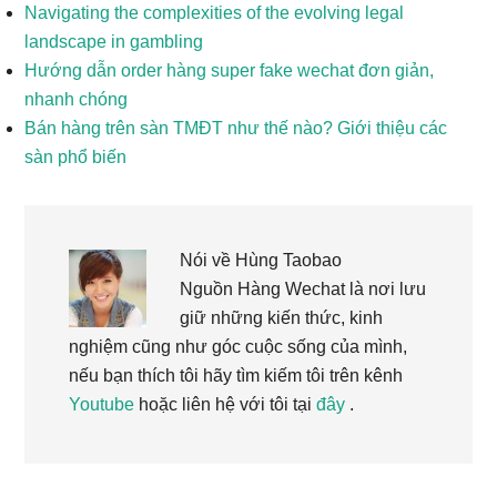
Navigating the complexities of the evolving legal
landscape in gambling
Hướng dẫn order hàng super fake wechat đơn giản,
nhanh chóng
Bán hàng trên sàn TMĐT như thế nào? Giới thiệu các
sàn phổ biến
Nói về
Hùng Taobao
Nguồn Hàng Wechat là nơi lưu
giữ những kiến thức, kinh
nghiệm cũng như góc cuộc sống của mình,
nếu bạn thích tôi hãy tìm kiếm tôi trên kênh
Youtube
hoặc liên hệ với tôi tại
đây
.