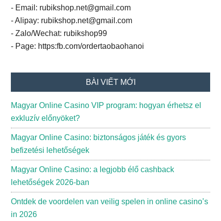
- Email: rubikshop.net@gmail.com
- Alipay: rubikshop.net@gmail.com
- Zalo/Wechat: rubikshop99
- Page: https:fb.com/ordertaobaohanoi
BÀI VIẾT MỚI
Magyar Online Casino VIP program: hogyan érhetsz el
exkluzív előnyöket?
Magyar Online Casino: biztonságos játék és gyors
befizetési lehetőségek
Magyar Online Casino: a legjobb élő cashback
lehetőségek 2026-ban
Ontdek de voordelen van veilig spelen in online casino’s
in 2026