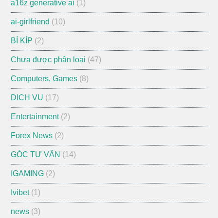
a16z generative ai
(1)
ai-girlfriend
(10)
BÍ KÍP
(2)
Chưa được phân loại
(47)
Computers, Games
(8)
DỊCH VỤ
(17)
Entertainment
(2)
Forex News
(2)
GÓC TƯ VẤN
(14)
IGAMING
(2)
Ivibet
(1)
news
(3)