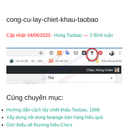
cong-cu-lay-chiet-khau-taobao
Cập nhật: 04/06/2020
-
Hùng Taobao
0 Bình luận
Cùng chuyên mục:
Hướng dẫn cách lấy chiết khấu Taobao, 1688
Xây dựng nội dung fanpage bán hàng hiệu quả
Giới thiệu về thương hiệu Crocs