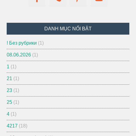
DANH MỤC NỔI BẬT
! Без рубрики
(1)
08.06.2026
(1)
1
(1)
21
(1)
23
(1)
25
(1)
4
(1)
4217
(18)