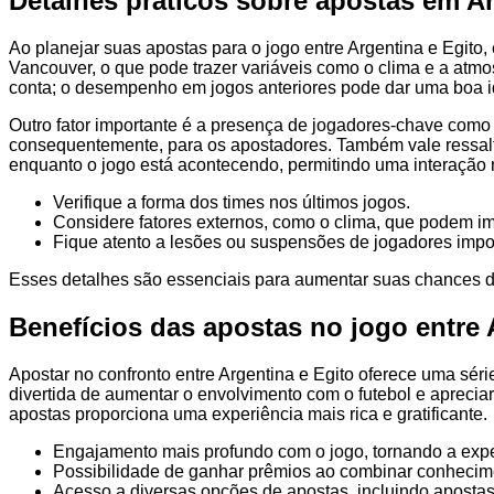
Detalhes práticos sobre apostas em Ar
Ao planejar suas apostas para o jogo entre Argentina e Egito
Vancouver, o que pode trazer variáveis como o clima e a atmo
conta; o desempenho em jogos anteriores pode dar uma boa i
Outro fator importante é a presença de jogadores-chave como 
consequentemente, para os apostadores. Também vale ressalt
enquanto o jogo está acontecendo, permitindo uma interação
Verifique a forma dos times nos últimos jogos.
Considere fatores externos, como o clima, que podem im
Fique atento a lesões ou suspensões de jogadores impo
Esses detalhes são essenciais para aumentar suas chances de
Benefícios das apostas no jogo entre 
Apostar no confronto entre Argentina e Egito oferece uma sér
divertida de aumentar o envolvimento com o futebol e apreciar
apostas proporciona uma experiência mais rica e gratificante.
Engajamento mais profundo com o jogo, tornando a exp
Possibilidade de ganhar prêmios ao combinar conhecimen
Acesso a diversas opções de apostas, incluindo apostas