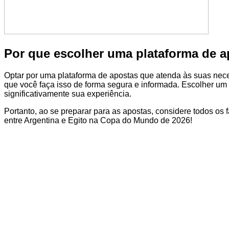
Por que escolher uma plataforma de a
Optar por uma plataforma de apostas que atenda às suas nece
que você faça isso de forma segura e informada. Escolher um 
significativamente sua experiência.
Portanto, ao se preparar para as apostas, considere todos os 
entre Argentina e Egito na Copa do Mundo de 2026!