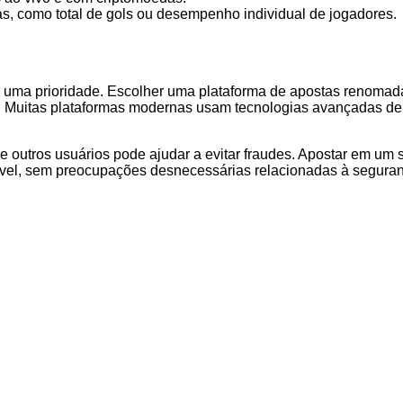
s, como total de gols ou desempenho individual de jogadores.
r uma prioridade. Escolher uma plataforma de apostas renomad
. Muitas plataformas modernas usam tecnologias avançadas de s
 de outros usuários pode ajudar a evitar fraudes. Apostar em um
ável, sem preocupações desnecessárias relacionadas à segura