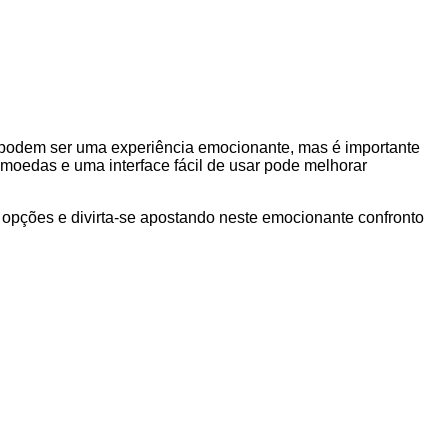
o podem ser uma experiência emocionante, mas é importante
omoedas e uma interface fácil de usar pode melhorar
as opções e divirta-se apostando neste emocionante confronto