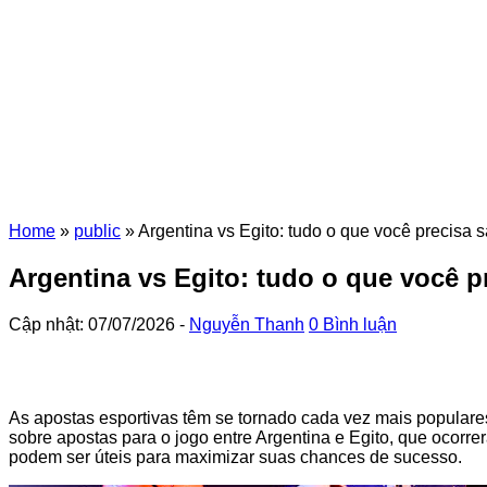
Home
»
public
»
Argentina vs Egito: tudo o que você precisa
Argentina vs Egito: tudo o que você 
Cập nhật: 07/07/2026
-
Nguyễn Thanh
0 Bình luận
As apostas esportivas têm se tornado cada vez mais popular
sobre apostas para o jogo entre Argentina e Egito, que ocor
podem ser úteis para maximizar suas chances de sucesso.