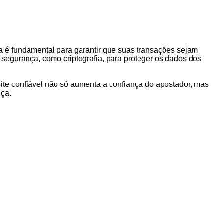
a é fundamental para garantir que suas transações sejam
egurança, como criptografia, para proteger os dados dos
 site confiável não só aumenta a confiança do apostador, mas
nça.