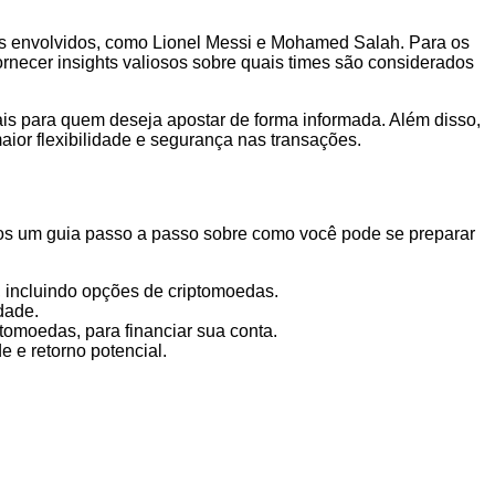
es envolvidos, como Lionel Messi e Mohamed Salah. Para os
rnecer insights valiosos sobre quais times são considerados
ais para quem deseja apostar de forma informada. Além disso,
aior flexibilidade e segurança nas transações.
os um guia passo a passo sobre como você pode se preparar
 incluindo opções de criptomoedas.
dade.
tomoedas, para financiar sua conta.
 e retorno potencial.