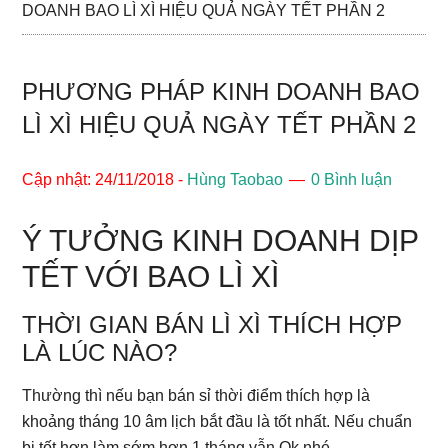
DOANH BAO LÌ XÌ HIỆU QUẢ NGÀY TẾT PHẦN 2
PHƯƠNG PHÁP KINH DOANH BAO
LÌ XÌ HIỆU QUẢ NGÀY TẾT PHẦN 2
Cập nhật: 24/11/2018
-
Hùng Taobao
0 Bình luận
Ý TƯỞNG KINH DOANH DỊP
TẾT VỚI BAO LÌ XÌ
THỜI GIAN BÁN LÌ XÌ THÍCH HỢP
LÀ LÚC NÀO?
Thường thì nếu bạn bán sỉ thời điểm thích hợp là
khoảng tháng 10 âm lịch bắt đầu là tốt nhất. Nếu chuẩn
bị tốt hơn làm sớm hơn 1 tháng vẫn Ok nhé.