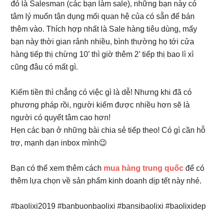
đó là Salesman (các bạn làm sale), những bạn này có
tâm lý muốn tận dụng mối quan hệ của có sẵn để bán
thêm vào. Thích hợp nhất là Sale hàng tiêu dùng, mấy
bạn này thời gian rảnh nhiều, bình thường họ tới cửa
hàng tiếp thị chừng 10’ thì giờ thêm 2’ tiếp thị bao lì xì
cũng đâu có mất gì.
Kiếm tiền thì chẳng có việc gì là dễ! Nhưng khi đã có
phương pháp rồi, người kiếm được nhiều hơn sẽ là
người có quyết tâm cao hơn!
Hẹn các bạn ở những bài chia sẻ tiếp theo! Có gì cần hỗ
trợ, mạnh dạn inbox mình
😉
Bạn có thể xem thêm cách
mua hàng trung quốc
để có
thêm lựa chọn về sản phẩm kinh doanh dịp tết này nhé.
#
baolixi2019
#
banbuonbaolixi
#
bansibaolixi
#
baolixidep