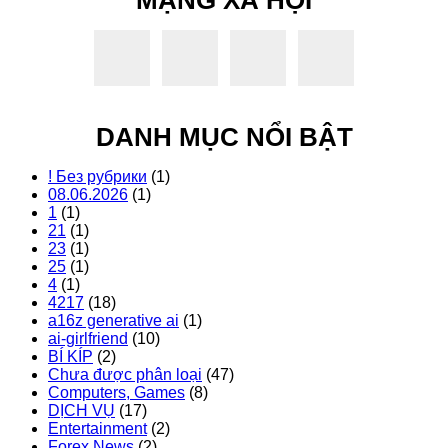
DANH MỤC NỔI BẬT
! Без рубрики
(1)
08.06.2026
(1)
1
(1)
21
(1)
23
(1)
25
(1)
4
(1)
4217
(18)
a16z generative ai
(1)
ai-girlfriend
(10)
BÍ KÍP
(2)
Chưa được phân loại
(47)
Computers, Games
(8)
DỊCH VỤ
(17)
Entertainment
(2)
Forex News
(2)