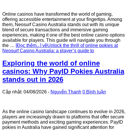
Online casinos have transformed the world of gaming,
offering accessible entertainment at your fingertips. Among
them, Neosurf Casino Australia stands out with its unique
blend of secure transactions and immersive gaming
experiences, making it one of the best online casino options
available for players. This guide will navigate you through
the …
[Đọc thêm...]
vềUnlock the thrill of online pokies at
Neosurf Casino Australia: a player’s guide to
Exploring the world of online
casinos: Why PayID Pokies Australia
stands out in 2026
Cập nhật: 04/08/2026
-
Nguyễn Thanh
0 Bình luận
As the online casino landscape continues to evolve in 2026,
players are increasingly drawn to platforms that offer secure
payment methods and exciting gaming experiences. PayID
pokies in Australia have gained significant attention for