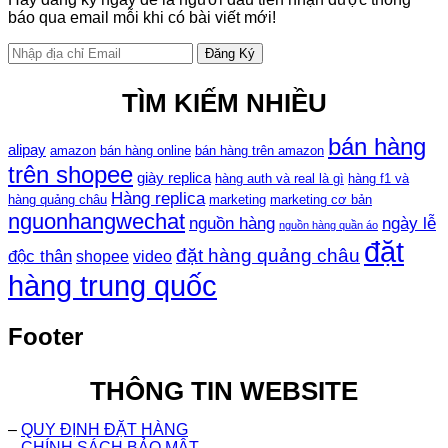
báo qua email mỗi khi có bài viết mới!
TÌM KIẾM NHIỀU
bán hàng
alipay
amazon
bán hàng online
bán hàng trên amazon
trên shopee
giày replica
hàng auth và real là gì
hàng f1 và
Hàng replica
hàng quảng châu
marketing
marketing cơ bản
nguonhangwechat
nguồn hàng
ngày lễ
nguồn hàng quần áo
đặt
đặt hàng quảng châu
độc thân
shopee
video
hàng trung quốc
Footer
THÔNG TIN WEBSITE
–
QUY ĐỊNH ĐẶT HÀNG
–
CHÍNH SÁCH BẢO MẬT