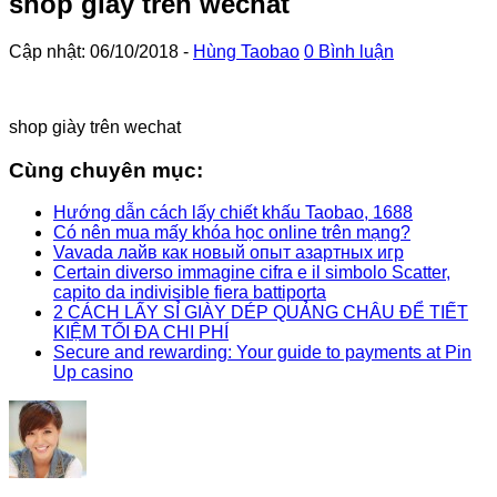
shop giày trên wechat
Cập nhật: 06/10/2018
-
Hùng Taobao
0 Bình luận
shop giày trên wechat
Cùng chuyên mục:
Hướng dẫn cách lấy chiết khấu Taobao, 1688
Có nên mua mấy khóa học online trên mạng?
Vavada лайв как новый опыт азартных игр
Certain diverso immagine cifra e il simbolo Scatter,
capito da indivisible fiera battiporta
2 CÁCH LẤY SỈ GIÀY DÉP QUẢNG CHÂU ĐỂ TIẾT
KIỆM TỐI ĐA CHI PHÍ
Secure and rewarding: Your guide to payments at Pin
Up casino