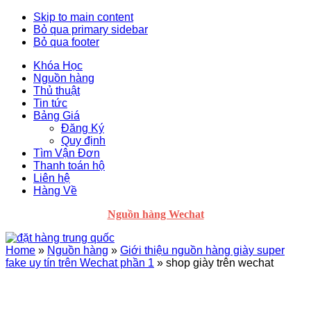
Skip to main content
Bỏ qua primary sidebar
Bỏ qua footer
Khóa Học
Nguồn hàng
Thủ thuật
Tin tức
Bảng Giá
Đăng Ký
Quy định
Tìm Vận Đơn
Thanh toán hộ
Liên hệ
Hàng Về
Nguồn hàng Wechat
Home
»
Nguồn hàng
»
Giới thiệu nguồn hàng giày super
fake uy tín trên Wechat phần 1
»
shop giày trên wechat