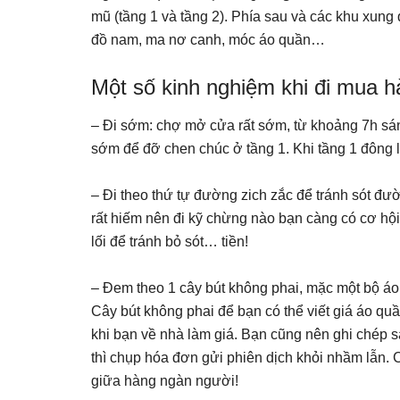
mũ (tầng 1 và tầng 2). Phía sau và các khu xung
đồ nam, ma nơ canh, móc áo quần…
Một số kinh nghiệm khi đi mua 
– Đi sớm: chợ mở cửa rất sớm, từ khoảng 7h sá
sớm để đỡ chen chúc ở tầng 1. Khi tầng 1 đông l
– Đi theo thứ tự đường zich zắc để tránh sót đ
rất hiếm nên đi kỹ chừng nào bạn càng có cơ hội
lối để tránh bỏ sót… tiền!
– Đem theo 1 cây bút không phai, mặc một bộ áo 
Cây bút không phai để bạn có thể viết giá áo qu
khi bạn về nhà làm giá. Bạn cũng nên ghi chép sa
thì chụp hóa đơn gửi phiên dịch khỏi nhầm lẫn. 
giữa hàng ngàn người!