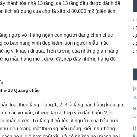
ây thành tòa nhà 13 tầng, cả 13 tầng đều được dành để
ện tích sử dụng của chợ là xấp xỉ 80.000 m2 (diện tích
- 
-
oáng ngợp với hàng ngàn con người đang chen chúc
-
g cô bán hàng xinh đẹp kiêm luôn người mẫu mặc
-
hững vị khách đi qua. Trên tường của những gian hàng
-
t những mẫu hàng mới, dưới đất xếp đầy những hàng để
Mi
chợ 13 Quảng châu
s
hân loại theo tầng. Tầng 1, 2, 3 là tầng bán hàng kiểu gia
Na
n mác vớ vẩn, nhưng lại rất hợp với dân buôn Việt
s
ấp nhận được. Từ tầng 4 trở lên, ít người mua bán hơn,
 như đều mang một thương hiệu riêng, kiểu như hàng
D
 cách hơn, già hơn chút xíu, và có những nơi mang hơi
f