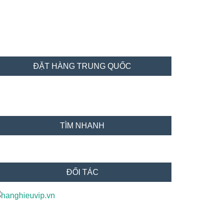
idebar
ĐẶT HÀNG TRUNG QUỐC
hính
TÌM NHANH
ĐỐI TÁC