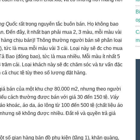
B
o
ng Quố
c rất trọng nguyên tắc buôn bán. Họ không bao
àn. Đến đây, ít nhất bạn phải mua 2, 3 màu, mỗi màu vài
C
a hàng chịu bán)! Thông thường người bán sẽ phân loại
m
, tức là mua mỗi màu vài 3 cái. Loại này sẽ đc cho mua
Tả Bao (đóng bao), tức là mua nhiều. Mỗi màu ít nhất 5
3 trăm cái. Loại khách này sẽ đc chăm sóc và tư vấn đặc
n cả chục tệ tùy theo số lượng đặt hàng.
 giá bán của một khu chợ 80.000 m2, nhưng theo người
kiểu cách thường được bán với giá 30 đến 150 tệ.
Váy
áo khoác, áo da, áo lông từ 100 đến 500 tệ (chất liệu áo
nhưng sẽ không được nhiều. Đắt rẻ và quyền trả giá
t số gian hàng bán đồ phụ kiện (tầng 1), khăn quàng,