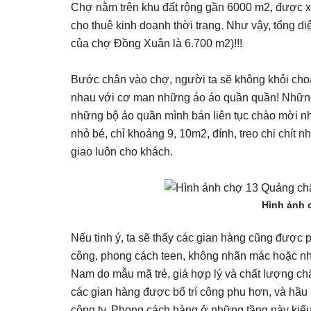
Chợ nằm trên khu đất rộng gần 6000 m2, được x
cho thuê kinh doanh thời trang. Như vậy, tổng di
của chợ Đồng Xuân là 6.700 m2)!!!
Bước chân vào chợ, người ta sẽ không khỏi ch
nhau với cơ man những áo áo quần quần! Nhữn
những bộ áo quần mình bán liên tục chào mời n
nhỏ bé, chỉ khoảng 9, 10m2, đính, treo chi chí
giao luôn cho khách.
Hình ảnh 
Nếu tinh ý, ta sẽ thấy các gian hàng cũng được p
công, phong cách teen, không nhãn mác hoặc nhã
Nam do mẫu mã trẻ, giá hợp lý và chất lượng ch
các gian hàng được bố trí công phu hơn, và hầu
công ty. Phong cách hàng ở những tầng này kiểu