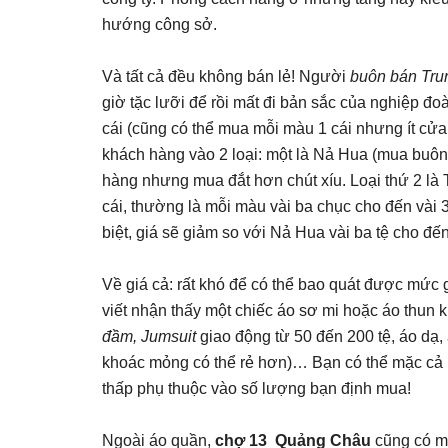
hướng công sở.
Và tất cả đều không bán lẻ! Người
buôn bán Tru
giờ tặc lưỡi để rồi mất đi bản sắc của nghiệp đo
cái (cũng có thể mua mỗi màu 1 cái nhưng ít cử
khách hàng vào 2 loại: một là Nả Hua (mua buôn)
hàng nhưng mua đắt hơn chút xíu. Loại thứ 2 là 
cái, thường là mỗi màu vài ba chục cho đến vài 
biệt, giá sẽ giảm so với Nả Hua vài ba tệ cho đế
Về giá cả: rất khó để có thể bao quát được mức
viết nhận thấy một chiếc áo sơ mi hoặc áo thun 
đầm, Jumsuit
giao động từ 50 đến 200 tệ, áo dạ, 
khoác mỏng có thể rẻ hơn)… Bạn có thể mặc cả 
thấp phụ thuộc vào số lượng bạn định mua!
Ngoài áo quần,
chợ 13 Quảng Châu
cũng có mộ