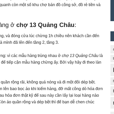
 quanh còn một số khu chợ bán đồ công sở, đồ rẻ tiền và
hàng ở
chợ 13 Quảng Châu
:
ng, và đóng cửa lúc chừng 1h chiều nên khách cần đến
à mình đã lên đến tầng 2, tầng 3.
ường: vì các mẫu hàng trùng nhau ở
chợ 13 Quảng Châu
là
 để tiếp cận mẫu hàng chừng ấy. Bởi vậy hãy đi theo làn
quần rộng rãi, không quá nóng và đi một đôi dép bệt.
ần lên bao bọc áo khi kiểm hàng, đỡ mất công dò hóa đơn
u hóa đơn thật kỹ để sau này cần lấy lại loại hàng nào
Còn áo quần rộng và dép bệt thì để bạn dễ chen chúc