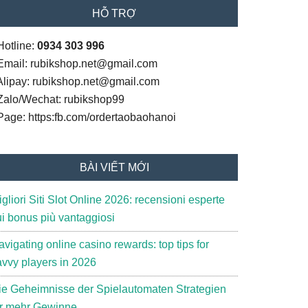
HỖ TRỢ
Hotline:
0934 303 996
 Email: rubikshop.net@gmail.com
 Alipay: rubikshop.net@gmail.com
 Zalo/Wechat: rubikshop99
 Page: https:fb.com/ordertaobaohanoi
BÀI VIẾT MỚI
gliori Siti Slot Online 2026: recensioni esperte
ui bonus più vantaggiosi
vigating online casino rewards: top tips for
avvy players in 2026
ie Geheimnisse der Spielautomaten Strategien
ür mehr Gewinne