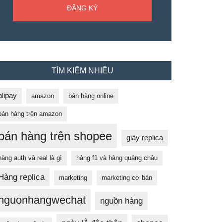
TÌM KIẾM NHIỀU
alipay
amazon
bán hàng online
bán hàng trên amazon
bán hàng trên shopee
giày replica
hàng auth và real là gì
hàng f1 và hàng quảng châu
Hàng replica
marketing
marketing cơ bản
nguonhangwechat
nguồn hàng