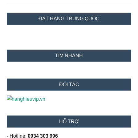
chợ
13
Sidebar
ĐẶT HÀNG TRUNG QUỐC
Quảng
chính
Châu
–
Chợ
thời
TÌM NHANH
trang
Quảng
Châu
ĐỐI TÁC
HỖ TRỢ
- Hotline:
0934 303 996