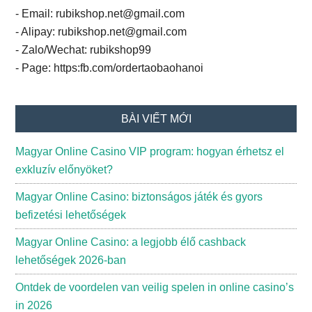
- Email: rubikshop.net@gmail.com
- Alipay: rubikshop.net@gmail.com
- Zalo/Wechat: rubikshop99
- Page: https:fb.com/ordertaobaohanoi
BÀI VIẾT MỚI
Magyar Online Casino VIP program: hogyan érhetsz el
exkluzív előnyöket?
Magyar Online Casino: biztonságos játék és gyors
befizetési lehetőségek
Magyar Online Casino: a legjobb élő cashback
lehetőségek 2026-ban
Ontdek de voordelen van veilig spelen in online casino’s
in 2026