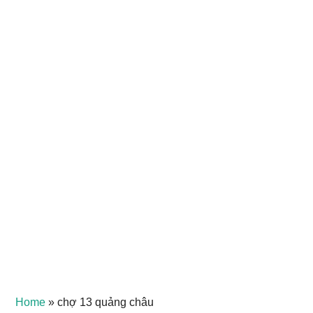
Home
»
chợ 13 quảng châu