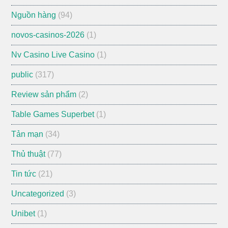
Nguồn hàng
(94)
novos-casinos-2026
(1)
Nv Casino Live Casino
(1)
public
(317)
Review sản phẩm
(2)
Table Games Superbet
(1)
Tản mạn
(34)
Thủ thuật
(77)
Tin tức
(21)
Uncategorized
(3)
Unibet
(1)