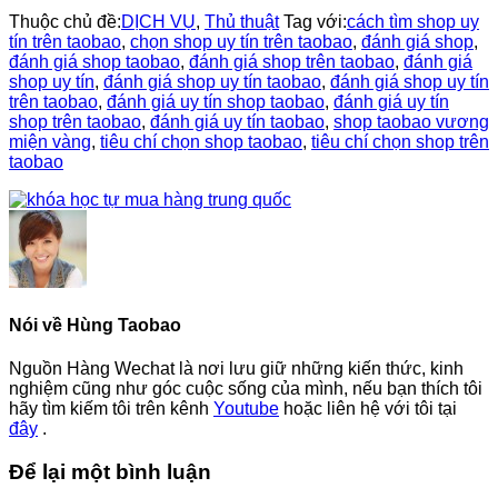
Thuộc chủ đề:
DỊCH VỤ
,
Thủ thuật
Tag với:
cách tìm shop uy
tín trên taobao
,
chọn shop uy tín trên taobao
,
đánh giá shop
,
đánh giá shop taobao
,
đánh giá shop trên taobao
,
đánh giá
shop uy tín
,
đánh giá shop uy tín taobao
,
đánh giá shop uy tín
trên taobao
,
đánh giá uy tín shop taobao
,
đánh giá uy tín
shop trên taobao
,
đánh giá uy tín taobao
,
shop taobao vương
miện vàng
,
tiêu chí chọn shop taobao
,
tiêu chí chọn shop trên
taobao
Nói về
Hùng Taobao
Nguồn Hàng Wechat là nơi lưu giữ những kiến thức, kinh
nghiệm cũng như góc cuộc sống của mình, nếu bạn thích tôi
hãy tìm kiếm tôi trên kênh
Youtube
hoặc liên hệ với tôi tại
đây
.
Reader
Để lại một bình luận