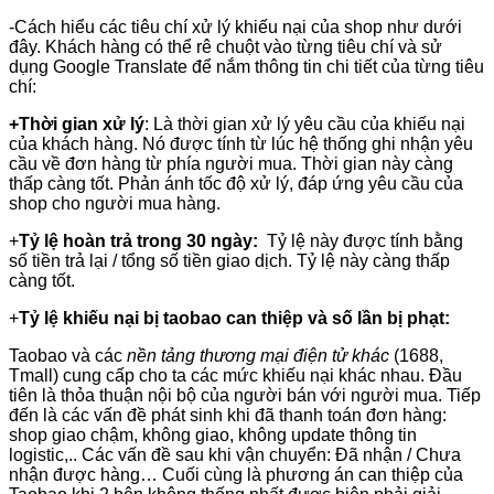
-Cách hiểu các tiêu chí xử lý khiếu nại của shop như dưới
đây. Khách hàng có thể rê chuột vào từng tiêu chí và sử
dụng Google Translate để nắm thông tin chi tiết của từng tiêu
chí:
+Thời gian xử lý
: Là thời gian xử lý yêu cầu của khiếu nại
của khách hàng. Nó được tính từ lúc hệ thống ghi nhận yêu
cầu về đơn hàng từ phía người mua. Thời gian này càng
thấp càng tốt. Phản ánh tốc độ xử lý, đáp ứng yêu cầu của
shop cho người mua hàng.
+
Tỷ lệ hoàn trả trong 30 ngày:
Tỷ lệ này được tính bằng
số tiền trả lại / tổng số tiền giao dịch. Tỷ lệ này càng thấp
càng tốt.
+
Tỷ lệ khiếu nại bị taobao can thiệp và số lần bị phạt:
Taobao và các
nền tảng thương mại điện tử khác
(1688,
Tmall) cung cấp cho ta các mức khiếu nại khác nhau. Đầu
tiên là thỏa thuận nội bộ của người bán với người mua. Tiếp
đến là các vấn đề phát sinh khi đã thanh toán đơn hàng:
shop giao chậm, không giao, không update thông tin
logistic,.. Các vấn đề sau khi vận chuyển: Đã nhận / Chưa
nhận được hàng… Cuối cùng là phương án can thiệp của