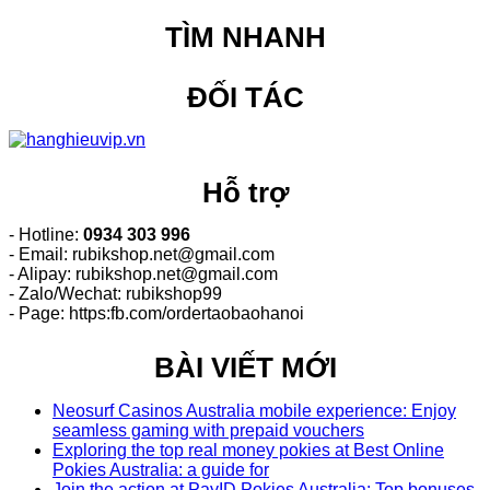
TÌM NHANH
ĐỐI TÁC
Hỗ trợ
- Hotline:
0934 303 996
- Email: rubikshop.net@gmail.com
- Alipay: rubikshop.net@gmail.com
- Zalo/Wechat: rubikshop99
- Page: https:fb.com/ordertaobaohanoi
BÀI VIẾT MỚI
Neosurf Casinos Australia mobile experience: Enjoy
seamless gaming with prepaid vouchers
Exploring the top real money pokies at Best Online
Pokies Australia: a guide for
Join the action at PayID Pokies Australia: Top bonuses