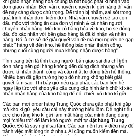
khi giao nhận hàng hóa chúng ta bắt buộc phải kí nhận vào
đơn giao / nhận. Bên vận chuyển chuyên kí gửi hàng thì vấn
đề này càng được chú trọng. Để tránh bị nhầm, sai sót trong
quá trình nhận đơn, kiểm đơn. Nhà vận chuyển sẽ tạo con
dấu mộc với thông tin của đơn vị mình & cá nhân người
chuyên nhận hàng. Mỗi khi có hàng hóa về kho, họ sẽ đóng
dấu đó xác nhận với bên giao hàng là đã kí nhận và nhận
hàng. Đó là cơ sở để giải quyết vấn đề mà mọi người dễ gặp
phải: ” hàng về đến kho, hệ thống báo nhận thành công,
nhưng cuối cùng người mua không nhận được hàng”.
Tình trạng trên là tình trạng người bán giao sai địa chỉ trên
đơn hàng nên gói hàng không đến đúng đích nhưng vẫn
được kí nhận thành công và cập nhật tự động trên hệ thống.
Nhiều bạn đã gặp trường hợp đó nhưng không biết giải
quyết làm sao. Thì bây giờ nếu gặp phải, các bạn liên hệ
ngay lập tức với shop yêu cầu cung cấp hình ảnh chữ kí xác
nhận nhận hàng của kho hàng để đối chiếu với kho kí gửi.
Các bạn mới order hàng Trung Quốc chưa gặp phải khi gặp
mà kho kí gửi yêu cầu cái này thường hiểu lầm. Dễ nghĩ tiêu
cực cho rằng kho kí gửi làm mất hàng của mình đang dùng
mọi “chiêu trò” để làm khó người mới tự
đặt hàng Trung
Quốc.
Đó là suy nghĩ sai lầm. Các bạn nên lưu ý điều này đế
tránh việc mất lòng tin ở nhau. Ai cũng muốn kiếm tiền mà.