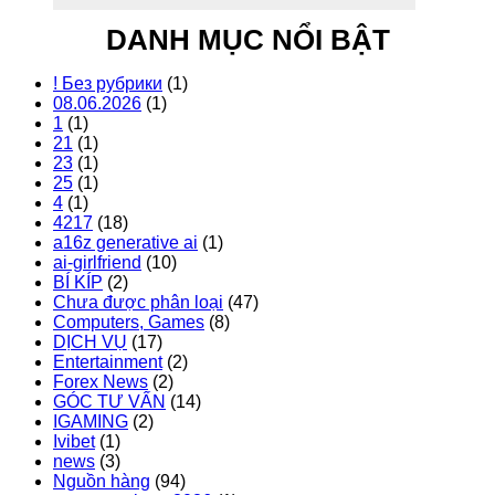
DANH MỤC NỔI BẬT
! Без рубрики
(1)
08.06.2026
(1)
1
(1)
21
(1)
23
(1)
25
(1)
4
(1)
4217
(18)
a16z generative ai
(1)
ai-girlfriend
(10)
BÍ KÍP
(2)
Chưa được phân loại
(47)
Computers, Games
(8)
DỊCH VỤ
(17)
Entertainment
(2)
Forex News
(2)
GÓC TƯ VẤN
(14)
IGAMING
(2)
Ivibet
(1)
news
(3)
Nguồn hàng
(94)