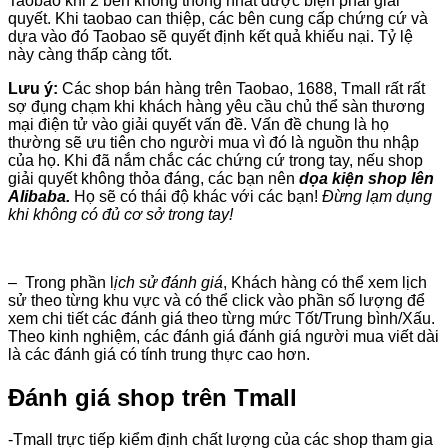
Taobao khi 2 bên không thống nhất được biện phải giải
quyết. Khi taobao can thiệp, các bên cung cấp chứng cứ và
dựa vào đó Taobao sẽ quyết định kết quả khiếu nại. Tỷ lệ
này càng thấp càng tốt.
Lưu ý:
Các shop bán hàng trên Taobao, 1688, Tmall rất rất
sợ đụng chạm khi khách hàng yêu cầu chủ thể sàn thương
mại điện tử vào giải quyết vấn đề. Vấn đề chung là họ
thường sẽ ưu tiên cho người mua vì đó là nguồn thu nhập
của họ. Khi đã nắm chắc các chứng cứ trong tay, nếu shop
giải quyết không thỏa đáng, các bạn nên
dọa kiện shop lên
Alibaba.
Họ sẽ có thái độ khác với các bạn!
Đừng lạm dụng
khi không có đủ cơ sở trong tay!
– Trong phần l
ịch sử đánh giá
, Khách hàng có thể xem lịch
sử theo từng khu vực và có thể click vào phần số lượng để
xem chi tiết các đánh giá theo từng mức Tốt/Trung bình/Xấu.
Theo kinh nghiệm, các đánh giá đánh giá người mua viết dài
là các đánh giá có tính trung thực cao hơn.
Đánh giá shop trên Tmall
-Tmall trực tiếp kiểm định chất lượng của các shop tham gia