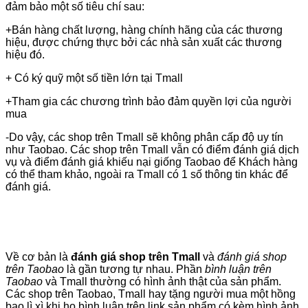
đảm bảo một số tiêu chí sau:
+Bán hàng chất lượng, hàng chính hãng của các thương
hiệu, được chứng thực bởi các nhà sản xuất các thương
hiệu đó.
+ Có ký quỹ một số tiền lớn tại Tmall
+Tham gia các chương trình bảo đảm quyền lợi của người
mua
-Do vậy, các shop trên Tmall sẽ không phân cấp độ uy tín
như Taobao. Các shop trên Tmall vẫn có điểm đánh giá dịch
vụ và điểm đánh giá khiếu nại giống Taobao để Khách hàng
có thể tham khảo, ngoài ra Tmall có 1 số thông tin khác để
đánh giá.
Về cơ bản là
đánh giá shop trên Tmall
và
đánh giá shop
trên Taobao
là gần tương tự nhau. Phần
bình luận trên
Taobao
và Tmall thường có hình ảnh thật của sản phẩm.
Các shop trên Taobao, Tmall hay tặng người mua một hồng
bao lì xì khi họ bình luận trên link sản phẩm có kèm hình ảnh