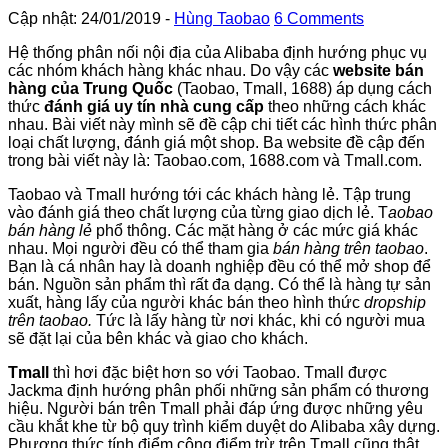
Cập nhật: 24/01/2019
-
Hùng Taobao
6 Comments
Hệ thống phân nối nội địa của Alibaba định hướng phục vụ
các nhóm khách hàng khác nhau. Do vậy các
website bán
hàng của Trung Quốc
(Taobao, Tmall, 1688) áp dụng cách
thức
đánh giá uy tín nhà cung cấp
theo những cách khác
nhau. Bài viết này mình sẽ đề cập chi tiết các hình thức phân
loại chất lượng, đánh giá một shop. Ba website đề cập đến
trong bài viết này là: Taobao.com, 1688.com và Tmall.com.
Taobao và Tmall hướng tới các khách hàng lẻ. Tập trung
vào đánh giá theo chất lượng của từng giao dịch lẻ. T
aobao
bán hàng lẻ
phổ thông. Các mặt hàng ở các mức giá khác
nhau. Mọi người đều có thể tham gia
bán hàng trên taobao
.
Bạn là cá nhân hay là doanh nghiệp đều có thể mở shop để
bán. Nguồn sản phẩm thì rất đa dạng. Có thể là hàng tự sản
xuất, hàng lấy của người khác bán theo hình thức
dropship
trên taobao.
Tức là lấy hàng từ nơi khác, khi có người mua
sẽ đặt lại của bên khác và giao cho khách.
Tmall
thì hơi đặc biệt hơn so với Taobao. Tmall được
Jackma định hướng phân phối những sản phẩm có thương
hiệu. Người bán trên Tmall phải đáp ứng được những yêu
cầu khắt khe từ bộ quy trình kiểm duyệt do Alibaba xây dựng.
Phương thức tính điểm cộng điểm trừ trên Tmall cũng thật