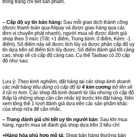
trong trang chi tiết sản phẩm.
– Cấp độ uy tín bán hàng:
Sau mỗi giao dịch thành công
(được thanh toán qua Alipay và được giao hàng qua các
đơn vị chuyển phát nhanh), người mua sẽ được đánh giá
shop theo 3 mức (Tốt: +1 điểm, Trung bình: 0 điểm, Kém: -1
điểm). Số điểm này sẽ được tích lũy và được phân cấp độ uy
tín dựa trên số điểm tích lũy được. Số điểm đánh giá tốt càng
cao, shop sẽ có cấp độ càng cao. Cụ thể Taobao có 20 cấp
độ như sau:
Lưu ý:
Theo kinh nghiệm, đặt hàng tại các shop kinh doanh
các mặt hàng tiêu dùng có cấp độ từ
4 kim cương
trở lên sẽ
ít rủi ro hơn.
Các shop đã kinh doanh từ lâu nhưng có cấp độ
thấp là những shop cần cân nhắc kỹ trước khi đặt hàng. Nên
xem tổng thể 1 lượt đánh giá dựa trên các sản phẩm khác
của shop nữa để cân nhắc.
– Trang đánh giá chi tiết uy tín người bán
: Sau khi mua
hàng, người mua sẽ đánh giá shop dựa trên 3 tiêu chí:
+Hàng hóa phù hợp mô tả:
Shop bán hàng thường bán