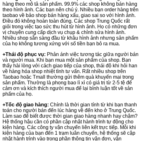
hàng theo mô tả sản phẩm. 99.9% các shop không bán hàng
theo hình ảnh. Các bạn nên chú ý. Nhiều bạn order hàng trên
taobao về bảo shop bán hàng xấu, giao sai so với hình ảnh.
Điều đó không hoàn toàn đúng. Các shop Trung Quốc rất
giỏi trong việc tạo sức thu hút từ hình ảnh. Họ có những đơn
vị chuyên cung cấp dịch vụ chụp & chỉnh sửa hình ảnh.
Nhiều shop sẵn sàng đầu từ khâu hình ảnh nhưng sản phẩm
của họ không tương xứng với số tiền bạn bỏ ra mua.
+Thái độ phục vụ:
Phản ánh việc tương tác giữa người bán
và người mua. Khi bạn mua một sản phẩm của shop. Bạn
thấy hài lòng với cách giao tiếp của shop, thái độ khi hỏi han
về hàng hóa shop nhiệt tình tư vấn. Rất nhiều shop trên
Taobao hoặc Tmall thường gửi thêm quà khuyến mại trong
sản phẩm. Thường là phong bao lì xì có giá trị từ 2-5 tệ để
cảm ơn và kích thích người mua để lại bình luận tốt về sản
phẩm của họ.
+Tốc độ giao hàng:
Chính là thời gian tính từ khi bạn thanh
toán cho người bán đến lúc hàng về đến kho ở Trung Quốc.
Làm sao để biết được thời gian giao hàng nhanh hay chậm?
Hệ thống hậu cần có phần cập nhật hành trình tự động cho
kiện hàng. Các công ty vận chuyển liên kết trực tiếp. Mỗi khi
kiện hàng của bạn đến 1 trạm luân chuyển, hệ thống sẽ cập
nhật hành trình vào trong phần thông tin vận đơn, vận