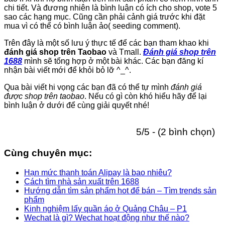
chi tiết. Và đương nhiên là bình luận có ích cho shop, vote 5
sao các hạng mục. Cũng cần phải cảnh giá trước khi đặt
mua vì có thể có bình luận ảo( seeding comment).
Trên đây là một số lưu ý thực tế để các bạn tham khao khi
đánh giá shop trên Taobao
và Tmall.
Đánh giá shop trên
1688
mình sẽ tổng hợp ở một bài khác. Các bạn đăng kí
nhận bài viết mới để khỏi bỏ lỡ ^_^.
Qua bài viết hi vọng các bạn đã có thể tự mình
đánh giá
được shop trên taobao
. Nếu có gì còn khó hiểu hãy để lại
bình luận ở dưới để cùng giải quyết nhé!
5/5 - (2 bình chọn)
Cùng chuyên mục:
Hạn mức thanh toán Alipay là bao nhiêu?
Cách tìm nhà sản xuất trên 1688
Hướng dẫn tìm sản phẩm hot để bán – Tìm trends sản
phẩm
Kinh nghiệm lấy quần áo ở Quảng Châu – P1
Wechat là gì? Wechat hoạt động như thế nào?