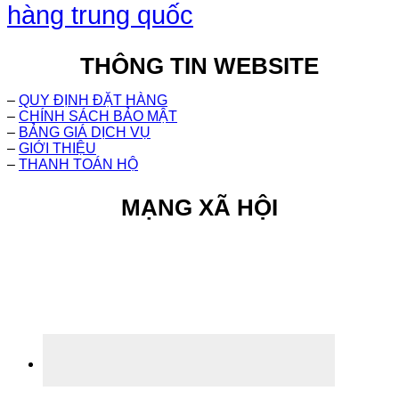
hàng trung quốc
Footer
THÔNG TIN WEBSITE
–
QUY ĐỊNH ĐẶT HÀNG
–
CHÍNH SÁCH BẢO MẬT
–
BẢNG GIÁ DỊCH VỤ
–
GIỚI THIỆU
–
THANH TOÁN HỘ
MẠNG XÃ HỘI