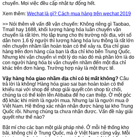
chuyển. Mọi việc đều cập nhật tự động hết.
Xem thêm:
Wechat là gì? Cách mua hàng trên wechat 2019
>> Nói thêm về vấn đề vận chuyển: Không riêng gì Taobao,
Tmall hay 1688, khối lượng hàng hóa luân chuyển vận
chuyển là rất lớn. Họ tập trung cho thị trường nội địa, với số
dân hơn 1.6 tỷ người thì lượng hàng hóa lưu thông là rất lớn
nên chuyện nhầm lẫn hoàn toàn có thể xảy ra. Địa chỉ giao
hàng trên đơn hàng của bạn là địa chỉ kho bên Trung Quốc.
Nhưng khi vận chuyển vì một lý do nào đó mà phần lớn là do
con người hàng hóa bị vận chuyển nhầm đến một địa chỉ
khác trên đơn hàng. Trường hợp này là một thực tế.
Vậy hàng hóa giao nhầm địa chỉ có bị mất không?
Câu
trả lời là không! Hàng hóa giao sai bạn hoàn toàn có thể
khiếu nại với shop để shop giải quyết còn shop từ chối,
chúng ta có thể kiện lên Alibaba để họ can thiệp. Ở một góc
độ khác khi mình là người mua. Nhưng lại là người mua ở
Việt Nam. Hệ thống xác nhận nhận được hàng tại kho Trung
Quốc rồi. Nhưng chúng ta chưa nhận được. Vấn đề này giải
quyết như thế nào?
Bật mí cho các bạn một giải pháp nhé. Ở mỗi hệ thống kho
bãi, không chỉ ở Trung Quốc, mà ở Việt Nam cũng vậy. Mỗi