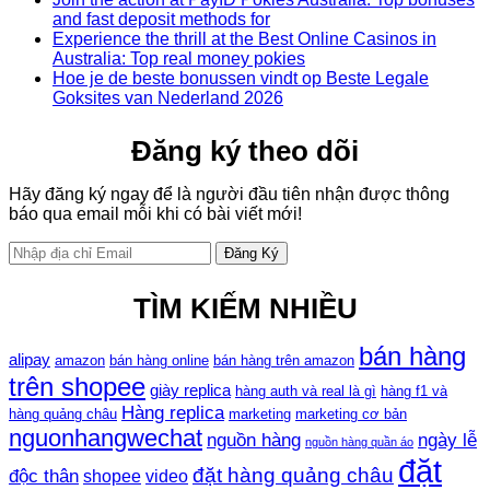
and fast deposit methods for
Experience the thrill at the Best Online Casinos in
Australia: Top real money pokies
Hoe je de beste bonussen vindt op Beste Legale
Goksites van Nederland 2026
Đăng ký theo dõi
Hãy đăng ký ngay để là người đầu tiên nhận được thông
báo qua email mỗi khi có bài viết mới!
TÌM KIẾM NHIỀU
bán hàng
alipay
amazon
bán hàng online
bán hàng trên amazon
trên shopee
giày replica
hàng auth và real là gì
hàng f1 và
Hàng replica
hàng quảng châu
marketing
marketing cơ bản
nguonhangwechat
nguồn hàng
ngày lễ
nguồn hàng quần áo
đặt
đặt hàng quảng châu
độc thân
shopee
video