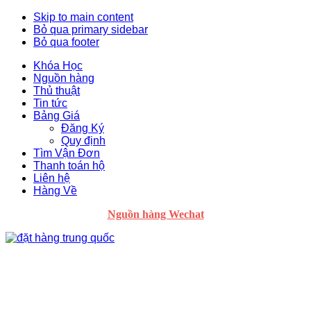
Skip to main content
Bỏ qua primary sidebar
Bỏ qua footer
Khóa Học
Nguồn hàng
Thủ thuật
Tin tức
Bảng Giá
Đăng Ký
Quy định
Tìm Vận Đơn
Thanh toán hộ
Liên hệ
Hàng Về
Nguồn hàng Wechat