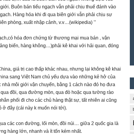
iới. Buôn bán tiểu ngạch vẫn phải chịu thuế đánh vào
u ngạch. Hàng hóa khi đi qua biên giới vẫn phải chịu sự
iên phòng, xuất nhập cảnh, v.v…(wikipedia) ’’
gạch,có hóa đơn chứng từ thương mại mua bán , vận
ảng biển, hàng không…)phải kê khai với hải quan, đóng
ina, giá trị cao thấp khác nhau, nhưng lại không kê khai
China sang Việt Nam chủ yếu dựa vào những kẻ hở của
c nhà môi giới vận chuyển, bằng 1 cách nào đó họ đưa
 qua đồi, qua đường mòn, qua đò hoặc qua tường rào
i phân phối đi cho các chủ hàng thật sự, tất nhiên ai cũng
 ở đây (cái này k muốn nói tới).
ua các con đường, lối mòn, đồi núi… giữa 2 quốc gia là
ng hàng lớn, nhanh và ít tốn kém nhất.