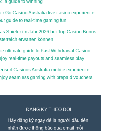
Z: a guide to winning
air Go Casino Australia live casino experience:
our guide to real-time gaming fun
as Spieler im Jahr 2026 bei Top Casino Bonus
sterreich erwarten können
he ultimate guide to Fast Withdrawal Casino:
njoy real-time payouts and seamless play
eosurf Casinos Australia mobile experience:
njoy seamless gaming with prepaid vouchers
ĐĂNG KÝ THEO DÕI
Hãy đăng ký ngay để là người đầu tiên
nhận được thông báo qua email mỗi