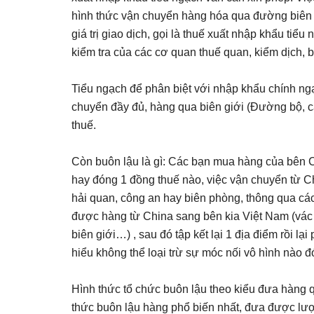
hình thức vận chuyển hàng hóa qua đường biên g
giá trị giao dịch, gọi là thuế xuất nhập khẩu tiể
kiểm tra của các cơ quan thuế quan, kiểm dịch, b
Tiểu ngạch để phân biệt với nhập khẩu chính n
chuyển đầy đủ, hàng qua biên giới (Đường bộ, c
thuế.
Còn buôn lậu là gì: Các bạn mua hàng của bên Ch
hay đóng 1 đồng thuế nào, việc vận chuyển từ 
hải quan, công an hay biên phòng, thông qua cá
được hàng từ China sang bên kia Việt Nam (vác
biên giới…) , sau đó tập kết lại 1 địa điểm rồi lạ
hiểu không thể loại trừ sự móc nối vô hình nào đó
Hình thức tổ chức buôn lậu theo kiểu đưa hàng q
thức buôn lậu hàng phổ biến nhất, đưa được lượ