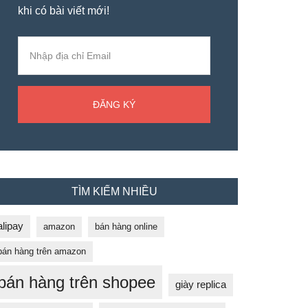
khi có bài viết mới!
TÌM KIẾM NHIỀU
alipay
amazon
bán hàng online
bán hàng trên amazon
bán hàng trên shopee
giày replica