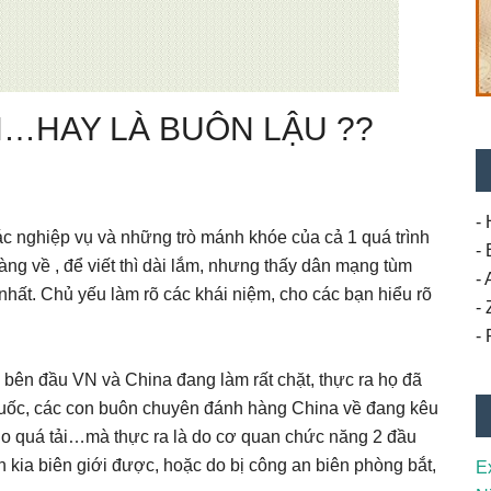
…HAY LÀ BUÔN LẬU ??
- 
các nghiệp vụ và những trò mánh khóe của cả 1 quá trình
-
àng về , để viết thì dài lắm, nhưng thấy dân mạng tùm
-
nhất. Chủ yếu làm rõ các khái niệm, cho các bạn hiểu rõ
-
-
 bên đầu VN và China đang làm rất chặt, thực ra họ đã
 thuốc, các con buôn chuyên đánh hàng China về đang kêu
, do quá tải…mà thực ra là do cơ quan chức năng 2 đầu
 kia biên giới được, hoặc do bị công an biên phòng bắt,
E