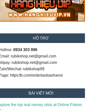
HỖ TRỢ
Hotline:
0934 303 996
 Email: rubikshop.net@gmail.com
 Alipay: rubikshop.net@gmail.com
 Zalo/Wechat: rubikshop99
 Page: https:fb.com/ordertaobaohanoi
BÀI VIẾT MỚI
xplore the top real money slots at Online Pokies