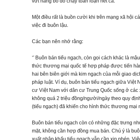
vứt hàng bỏ đó chạy toán loạn hết cả.
Một điều rất là buồn cười khi trên mạng xã hội 
việc đi buôn lậu.
Các bạn nên nhớ rằng:
‘’ Buôn bán tiểu ngạch, còn gọi cách khác là mậu
thức thương mại quốc tế hợp pháp được tiến hà
hai bên biên giới mà kim ngạch của mỗi giao dịc
pháp luật. Ví dụ, buôn bán tiểu ngạch giữa Việ
cư Việt Nam với dân cư Trung Quốc sống ở các x
không quá 2 triệu đồng/người/ngày theo quy định 
(tiểu ngạch) đã khiến cho hình thức thương mại 
Buôn bán tiểu ngạch còn có những đặc trưng như
mặt, không cần hợp đồng mua bán. Chú ý là buôn
xuất nhập khẩu tiểu ngạch vẫn cần xin phép. Vi