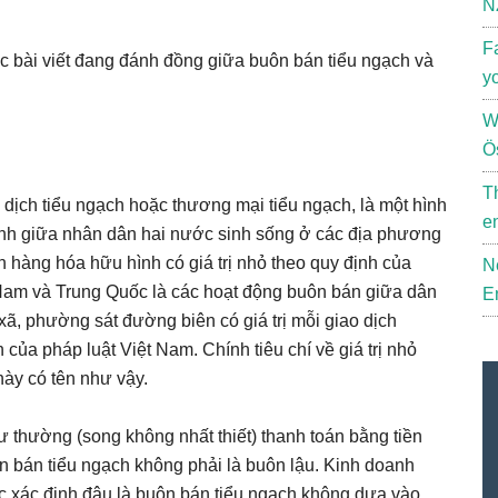
N
F
các bài viết đang đánh đồng giữa buôn bán tiểu ngạch và
y
W
Ö
T
 dịch tiểu ngạch hoặc thương mại tiểu ngạch, là một hình
e
nh giữa nhân dân hai nước sinh sống ở các địa phương
h hàng hóa hữu hình có giá trị nhỏ theo quy định của
N
t Nam và Trung Quốc là các hoạt động buôn bán giữa dân
E
ã, phường sát đường biên có giá trị mỗi giao dịch
của pháp luật Việt Nam. Chính tiêu chí về giá trị nhỏ
này có tên như vậy.
 thường (song không nhất thiết) thanh toán bằng tiền
 bán tiểu ngạch không phải là buôn lậu. Kinh doanh
ệc xác định đâu là buôn bán tiểu ngạch không dựa vào