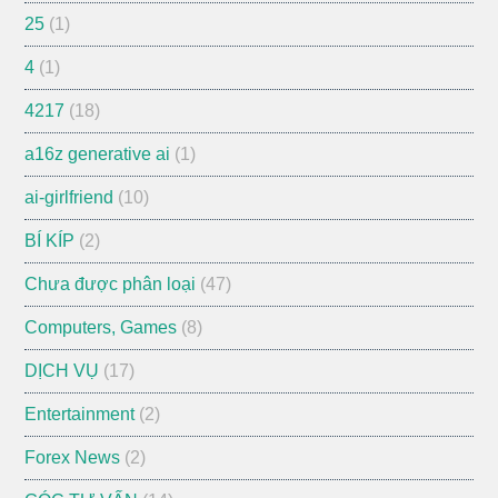
25
(1)
4
(1)
4217
(18)
a16z generative ai
(1)
ai-girlfriend
(10)
BÍ KÍP
(2)
Chưa được phân loại
(47)
Computers, Games
(8)
DỊCH VỤ
(17)
Entertainment
(2)
Forex News
(2)