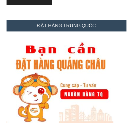
Sidebar
ĐẶT HÀNG TRUNG QUỐC
chính