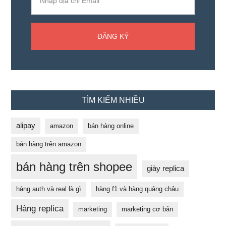
TÌM KIẾM NHIỀU
alipay
amazon
bán hàng online
bán hàng trên amazon
bán hàng trên shopee
giày replica
hàng auth và real là gì
hàng f1 và hàng quảng châu
Hàng replica
marketing
marketing cơ bản