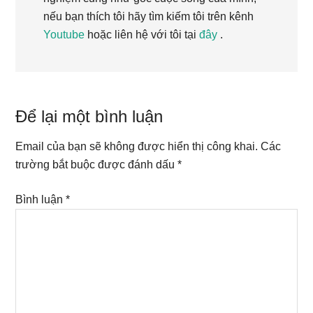
nếu bạn thích tôi hãy tìm kiếm tôi trên kênh
Youtube
hoặc liên hệ với tôi tại
đây
.
Reader
Để lại một bình luận
Interactions
Email của bạn sẽ không được hiển thị công khai.
Các
trường bắt buộc được đánh dấu
*
Bình luận
*