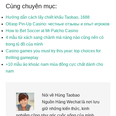
Cùng chuyên mục:
Hướng dẫn cách lấy chiết khấu Taobao, 1688
Обзор Pin-Up Casino: честные отзывы и опыт игроков
How to Bet Soccer at Mr Patcho Casino
4 mẫu túi xách sang chảnh mà nàng nào cũng nên có
trong tủ đồ của mình
Casino games you must try this year: top choices for
thrilling gameplay
+10 mẫu áo khoác nam mùa đông cực chất dành cho
nam
Nói về
Hùng Taobao
Nguồn Hàng Wechat là nơi lưu
giữ những kiến thức, kinh
nghiệm cũng như góc cuộc sống của mình,