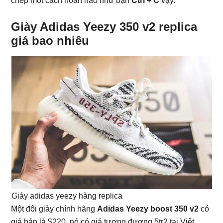
chép một cách hoàn hảo như bạn
Ctrl + C
vậy.
Giày Adidas Yeezy 350 v2 replica
giá bao nhiêu
Giày adidas yeezy hàng replica
Một đôi giày chính hãng
Adidas Yeezy boost 350 v2
có
giá bán là $220, nó có giá tương đương 5tr2 tại Việt