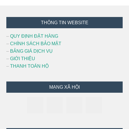
Footer
THÔNG TIN WEBSITE
–
QUY ĐỊNH ĐẶT HÀNG
–
CHÍNH SÁCH BẢO MẬT
–
BẢNG GIÁ DỊCH VỤ
–
GIỚI THIỆU
–
THANH TOÁN HỘ
MẠNG XÃ HỘI