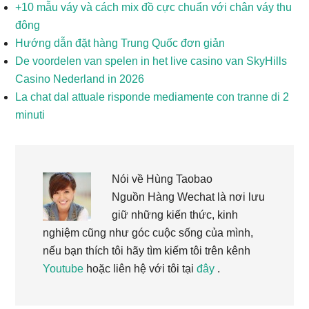
+10 mẫu váy và cách mix đồ cực chuẩn với chân váy thu
đông
Hướng dẫn đặt hàng Trung Quốc đơn giản
De voordelen van spelen in het live casino van SkyHills
Casino Nederland in 2026
La chat dal attuale risponde mediamente con tranne di 2
minuti
Nói về
Hùng Taobao
Nguồn Hàng Wechat là nơi lưu
giữ những kiến thức, kinh
nghiệm cũng như góc cuộc sống của mình,
nếu bạn thích tôi hãy tìm kiếm tôi trên kênh
Youtube
hoặc liên hệ với tôi tại
đây
.