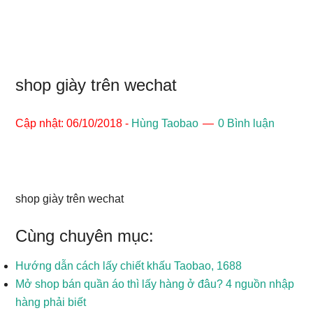
shop giày trên wechat
Cập nhật: 06/10/2018
-
Hùng Taobao
0 Bình luận
shop giày trên wechat
Cùng chuyên mục:
Hướng dẫn cách lấy chiết khấu Taobao, 1688
Mở shop bán quần áo thì lấy hàng ở đâu? 4 nguồn nhập
hàng phải biết