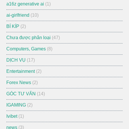
a16z generative ai
(1)
ai-girlfriend
(10)
BÍ KÍP
(2)
Chưa được phân loại
(47)
Computers, Games
(8)
DỊCH VỤ
(17)
Entertainment
(2)
Forex News
(2)
GÓC TƯ VẤN
(14)
IGAMING
(2)
Ivibet
(1)
news
(3)