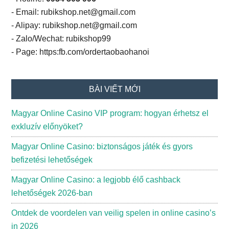
- Email: rubikshop.net@gmail.com
- Alipay: rubikshop.net@gmail.com
- Zalo/Wechat: rubikshop99
- Page: https:fb.com/ordertaobaohanoi
BÀI VIẾT MỚI
Magyar Online Casino VIP program: hogyan érhetsz el
exkluzív előnyöket?
Magyar Online Casino: biztonságos játék és gyors
befizetési lehetőségek
Magyar Online Casino: a legjobb élő cashback
lehetőségek 2026-ban
Ontdek de voordelen van veilig spelen in online casino’s
in 2026