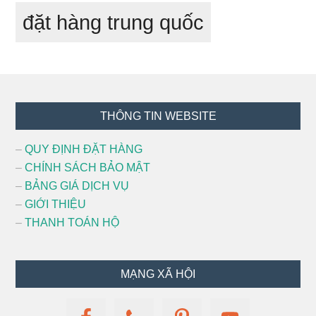
đặt hàng trung quốc
Footer
THÔNG TIN WEBSITE
–
QUY ĐỊNH ĐẶT HÀNG
–
CHÍNH SÁCH BẢO MẬT
–
BẢNG GIÁ DỊCH VỤ
–
GIỚI THIỆU
–
THANH TOÁN HỘ
MẠNG XÃ HỘI