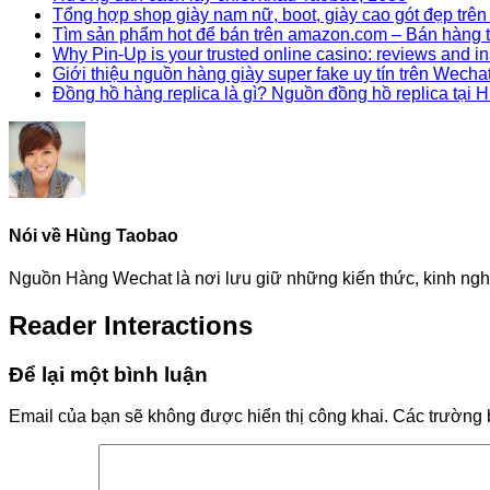
Tổng hợp shop giày nam nữ, boot, giày cao gót đẹp trê
Tìm sản phẩm hot để bán trên amazon.com – Bán hàng 
Why Pin-Up is your trusted online casino: reviews and in
Giới thiệu nguồn hàng giày super fake uy tín trên Wecha
Đồng hồ hàng replica là gì? Nguồn đồng hồ replica tạ
Nói về
Hùng Taobao
Nguồn Hàng Wechat là nơi lưu giữ những kiến thức, kinh nghi
Reader Interactions
Để lại một bình luận
Email của bạn sẽ không được hiển thị công khai.
Các trường 