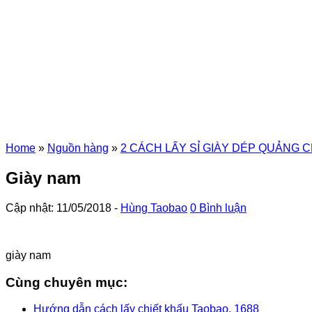
Home
»
Nguồn hàng
»
2 CÁCH LẤY SỈ GIÀY DÉP QUẢNG CH
Giày nam
Cập nhật: 11/05/2018
-
Hùng Taobao
0 Bình luận
giày nam
Cùng chuyên mục:
Hướng dẫn cách lấy chiết khấu Taobao, 1688