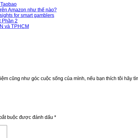
n Taobao
trên Amazon như thế nào?
sights for smart gamblers
t Phần 2
i HN và TPHCM
ệm cũng như góc cuộc sống của mình, nếu bạn thích tôi hãy t
bắt buộc được đánh dấu
*