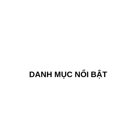
DANH MỤC NỔI BẬT