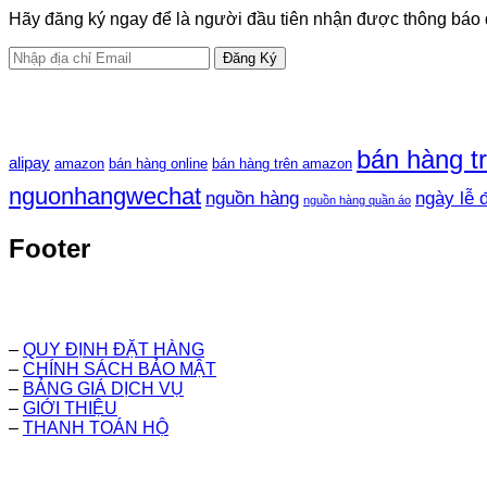
Hãy đăng ký ngay để là người đầu tiên nhận được thông báo q
bán hàng t
alipay
amazon
bán hàng online
bán hàng trên amazon
nguonhangwechat
nguồn hàng
ngày lễ 
nguồn hàng quần áo
Footer
–
QUY ĐỊNH ĐẶT HÀNG
–
CHÍNH SÁCH BẢO MẬT
–
BẢNG GIÁ DỊCH VỤ
–
GIỚI THIỆU
–
THANH TOÁN HỘ