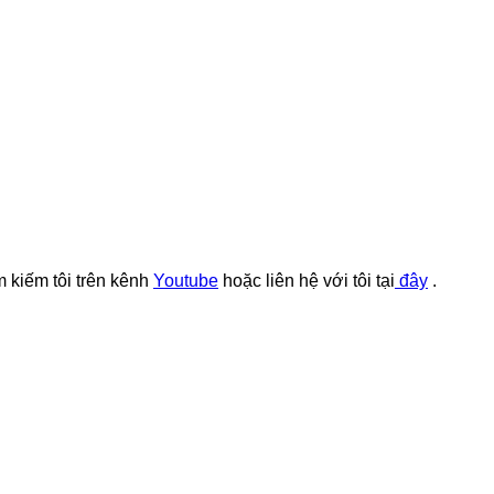
ìm kiếm tôi trên kênh
Youtube
hoặc liên hệ với tôi tại
đây
.