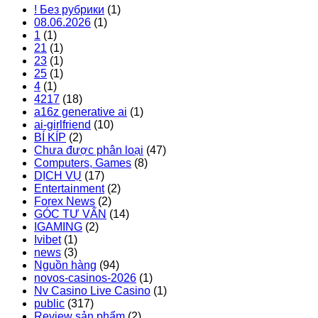
! Без рубрики
(1)
08.06.2026
(1)
1
(1)
21
(1)
23
(1)
25
(1)
4
(1)
4217
(18)
a16z generative ai
(1)
ai-girlfriend
(10)
BÍ KÍP
(2)
Chưa được phân loại
(47)
Computers, Games
(8)
DỊCH VỤ
(17)
Entertainment
(2)
Forex News
(2)
GÓC TƯ VẤN
(14)
IGAMING
(2)
Ivibet
(1)
news
(3)
Nguồn hàng
(94)
novos-casinos-2026
(1)
Nv Casino Live Casino
(1)
public
(317)
Review sản phẩm
(2)