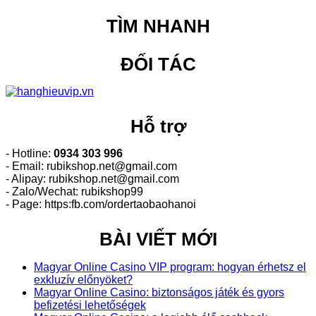
TÌM NHANH
ĐỐI TÁC
Hỗ trợ
- Hotline:
0934 303 996
- Email: rubikshop.net@gmail.com
- Alipay: rubikshop.net@gmail.com
- Zalo/Wechat: rubikshop99
- Page: https:fb.com/ordertaobaohanoi
BÀI VIẾT MỚI
Magyar Online Casino VIP program: hogyan érhetsz el
exkluzív előnyöket?
Magyar Online Casino: biztonságos játék és gyors
befizetési lehetőségek