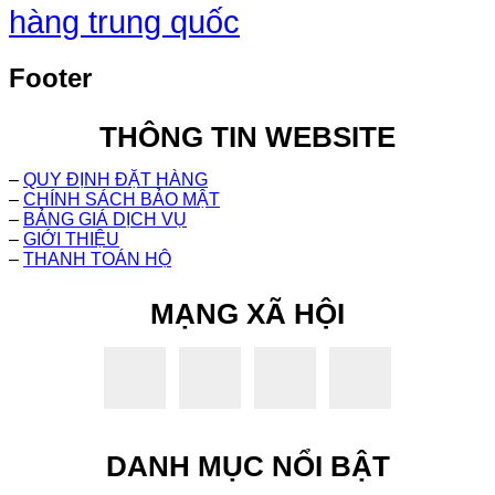
hàng trung quốc
Footer
THÔNG TIN WEBSITE
–
QUY ĐỊNH ĐẶT HÀNG
–
CHÍNH SÁCH BẢO MẬT
–
BẢNG GIÁ DỊCH VỤ
–
GIỚI THIỆU
–
THANH TOÁN HỘ
MẠNG XÃ HỘI
DANH MỤC NỔI BẬT