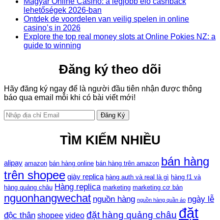
Magyar Online Casino: a legjobb élő cashback
lehetőségek 2026-ban
Ontdek de voordelen van veilig spelen in online
casino’s in 2026
Explore the top real money slots at Online Pokies NZ: a
guide to winning
Đăng ký theo dõi
Hãy đăng ký ngay để là người đầu tiên nhận được thông
báo qua email mỗi khi có bài viết mới!
TÌM KIẾM NHIỀU
bán hàng
alipay
amazon
bán hàng online
bán hàng trên amazon
trên shopee
giày replica
hàng auth và real là gì
hàng f1 và
Hàng replica
hàng quảng châu
marketing
marketing cơ bản
nguonhangwechat
nguồn hàng
ngày lễ
nguồn hàng quần áo
đặt
đặt hàng quảng châu
độc thân
shopee
video