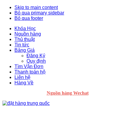
Skip to main content
Bỏ qua primary sidebar
Bỏ qua footer
Khóa Học
Nguồn hàng
Thủ thuật
Tin tức
Bảng Giá
Đăng Ký
Quy định
Tìm Vận Đơn
Thanh toán hộ
Liên hệ
Hàng Về
Nguồn hàng Wechat