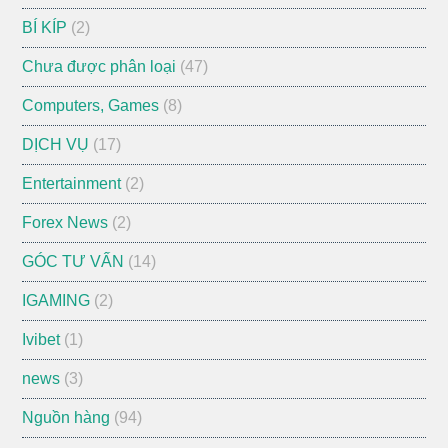
BÍ KÍP
(2)
Chưa được phân loại
(47)
Computers, Games
(8)
DỊCH VỤ
(17)
Entertainment
(2)
Forex News
(2)
GÓC TƯ VẤN
(14)
IGAMING
(2)
Ivibet
(1)
news
(3)
Nguồn hàng
(94)