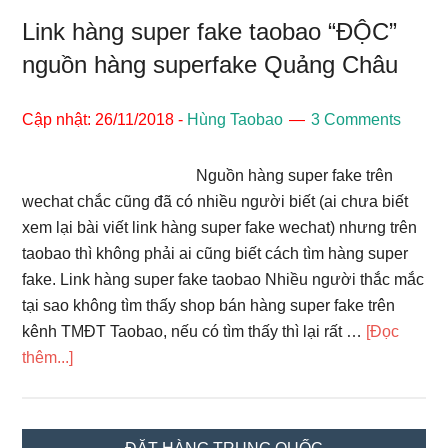
hàng
Link hàng super fake taobao “ĐỘC”
super
nguồn hàng superfake Quảng Châu
fake
wechat
Cập nhật: 26/11/2018
-
Hùng Taobao
3 Comments
đơn
giản,
Nguồn hàng super fake trên
nhanh
wechat chắc cũng đã có nhiều người biết (ai chưa biết
chóng
xem lại bài viết link hàng super fake wechat) nhưng trên
taobao thì không phải ai cũng biết cách tìm hàng super
fake. Link hàng super fake taobao Nhiều người thắc mắc
tại sao không tìm thấy shop bán hàng super fake trên
kênh TMĐT Taobao, nếu có tìm thấy thì lại rất …
[Đọc
thêm...]
vềLink
hàng
super
fake
Sidebar