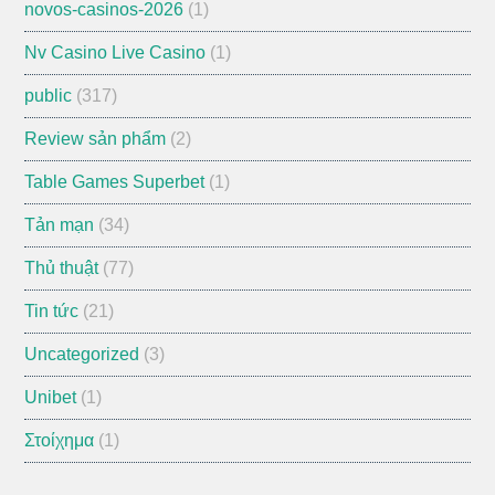
novos-casinos-2026
(1)
Nv Casino Live Casino
(1)
public
(317)
Review sản phẩm
(2)
Table Games Superbet
(1)
Tản mạn
(34)
Thủ thuật
(77)
Tin tức
(21)
Uncategorized
(3)
Unibet
(1)
Στοίχημα
(1)