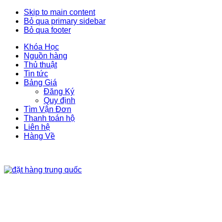
Skip to main content
Bỏ qua primary sidebar
Bỏ qua footer
Khóa Học
Nguồn hàng
Thủ thuật
Tin tức
Bảng Giá
Đăng Ký
Quy định
Tìm Vận Đơn
Thanh toán hộ
Liên hệ
Hàng Về