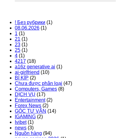
! Без рубрики
(1)
08.06.2026
(1)
1
(1)
21
(1)
23
(1)
25
(1)
4
(1)
4217
(18)
a16z generative ai
(1)
ai-girlfriend
(10)
BÍ KÍP
(2)
Chưa được phân loại
(47)
Computers, Games
(8)
DỊCH VỤ
(17)
Entertainment
(2)
Forex News
(2)
GÓC TƯ VẤN
(14)
IGAMING
(2)
Ivibet
(1)
news
(3)
Nguồn hàng
(94)