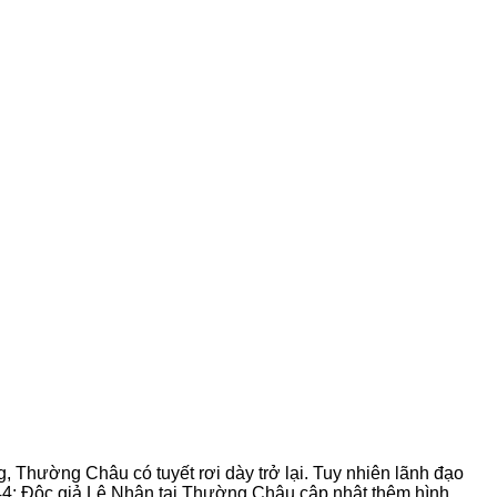
 Thường Châu có tuyết rơi dày trở lại. Tuy nhiên lãnh đạo
44: Độc giả Lê Nhân tại Thường Châu cập nhật thêm hình …