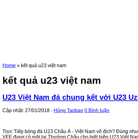
Home
»
kết quả u23 việt nam
kết quả u23 việt nam
U23 Việt Nam đá chung kết với U23 Uz
Cập nhật: 27/01/2018
-
Hùng Taobao
0 Bình luận
Trực Tiếp bóng đá U23 Châu Á - Việt Nam vô địch? Đúng như d
VFF đang có mặt tại Thường Châu cho biết hiện U23 Việt Na