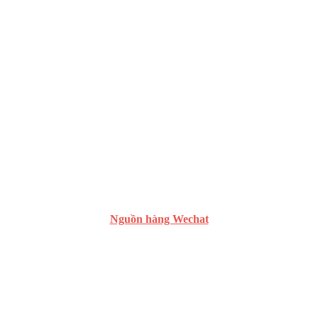
Nguồn hàng Wechat