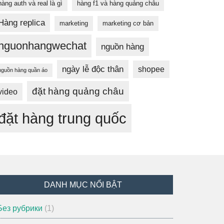
hàng auth và real là gì
hàng f1 và hàng quảng châu
Hàng replica
marketing
marketing cơ bản
nguonhangwechat
nguồn hàng
ngày lễ độc thân
shopee
nguồn hàng quần áo
đặt hàng quảng châu
video
đặt hàng trung quốc
DANH MỤC NỔI BẬT
 Без рубрики
(1)