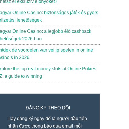
rhetsz el exkluzív előnyöket?
agyar Online Casino: biztonságos játék és gyors
efizetési lehetőségek
agyar Online Casino: a legjobb élő cashback
ehetőségek 2026-ban
ntdek de voordelen van veilig spelen in online
asino’s in 2026
xplore the top real money slots at Online Pokies
Z: a guide to winning
ĐĂNG KÝ THEO DÕI
Hãy đăng ký ngay để là người đầu tiên
nhận được thông báo qua email mỗi