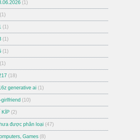
8.06.2026
(1)
(1)
1
(1)
3
(1)
5
(1)
(1)
217
(18)
16z generative ai
(1)
-girlfriend
(10)
Í KÍP
(2)
hưa được phân loại
(47)
omputers, Games
(8)