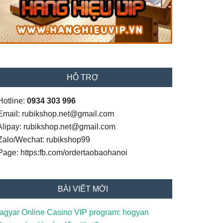
HỖ TRỢ
Hotline:
0934 303 996
 Email: rubikshop.net@gmail.com
 Alipay: rubikshop.net@gmail.com
 Zalo/Wechat: rubikshop99
 Page: https:fb.com/ordertaobaohanoi
BÀI VIẾT MỚI
agyar Online Casino VIP program: hogyan