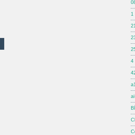
0
1
2
2
2
4
4
a
ai
B
C
C