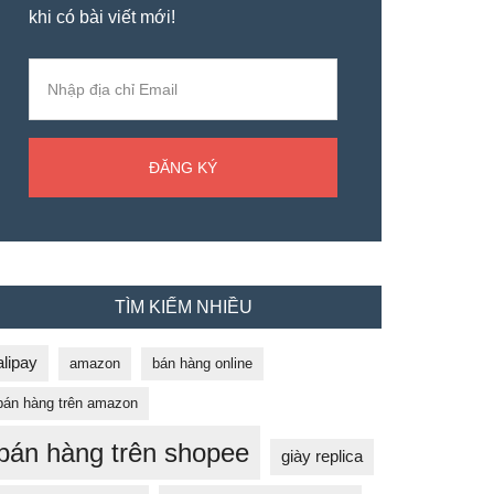
khi có bài viết mới!
TÌM KIẾM NHIỀU
alipay
amazon
bán hàng online
bán hàng trên amazon
bán hàng trên shopee
giày replica