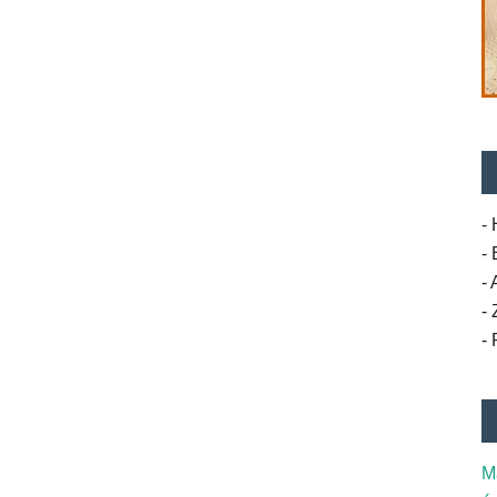
- 
-
-
-
-
M