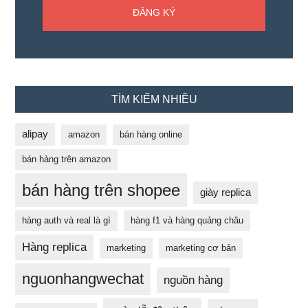
TÌM KIẾM NHIỀU
alipay
amazon
bán hàng online
bán hàng trên amazon
bán hàng trên shopee
giày replica
hàng auth và real là gì
hàng f1 và hàng quảng châu
Hàng replica
marketing
marketing cơ bản
nguonhangwechat
nguồn hàng