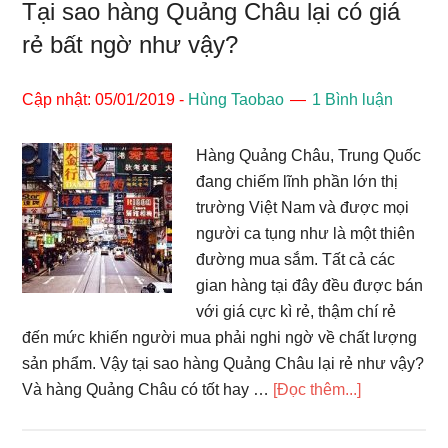
Tại sao hàng Quảng Châu lại có giá
rẻ bất ngờ như vậy?
Cập nhật: 05/01/2019
-
Hùng Taobao
1 Bình luận
Hàng Quảng Châu, Trung Quốc
đang chiếm lĩnh phần lớn thị
trường Việt Nam và được mọi
người ca tụng như là một thiên
đường mua sắm. Tất cả các
gian hàng tại đây đều được bán
với giá cực kì rẻ, thậm chí rẻ
đến mức khiến người mua phải nghi ngờ về chất lượng
sản phẩm. Vậy tại sao hàng Quảng Châu lại rẻ như vậy?
vềTại
Và hàng Quảng Châu có tốt hay …
[Đọc thêm...]
sao
hàng