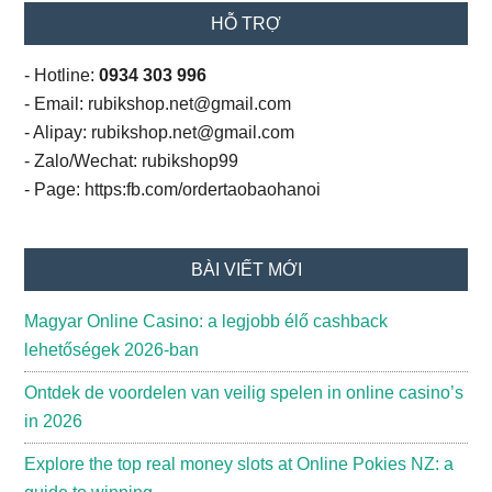
HỖ TRỢ
- Hotline:
0934 303 996
- Email: rubikshop.net@gmail.com
- Alipay: rubikshop.net@gmail.com
- Zalo/Wechat: rubikshop99
- Page: https:fb.com/ordertaobaohanoi
BÀI VIẾT MỚI
Magyar Online Casino: a legjobb élő cashback
lehetőségek 2026-ban
Ontdek de voordelen van veilig spelen in online casino’s
in 2026
Explore the top real money slots at Online Pokies NZ: a