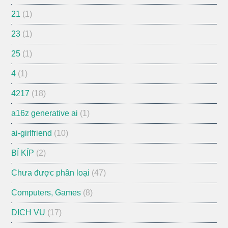
21
(1)
23
(1)
25
(1)
4
(1)
4217
(18)
a16z generative ai
(1)
ai-girlfriend
(10)
BÍ KÍP
(2)
Chưa được phân loại
(47)
Computers, Games
(8)
DỊCH VỤ
(17)