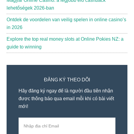
Magyar Online Casino: a legjobb élő cashback
lehetőségek 2026-ban
Ontdek de voordelen van veilig spelen in online casino’s
in 2026
Explore the top real money slots at Online Pokies NZ: a
guide to winning
ĐĂNG KÝ THEO DÕI
Hãy đăng ký ngay để là người đầu tiên nhận
được thông báo qua email mỗi khi có bài viết
mới!