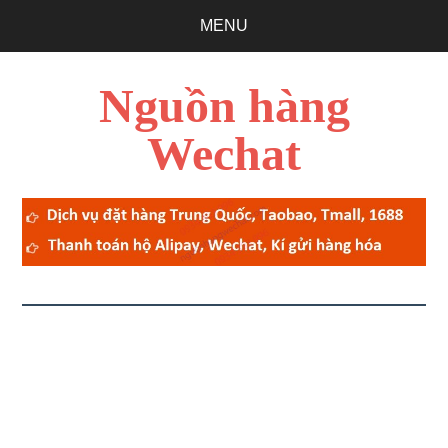
Skip
Bỏ
Bỏ
MENU
to
qua
qua
main
primary
footer
Nguồn hàng
content
sidebar
Wechat