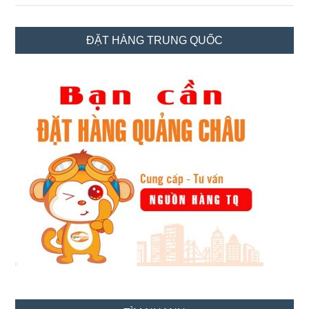
trên
Amazon
Sidebar
ĐẶT HÀNG TRUNG QUỐC
và
chính
những
điều
cần
chú
ý