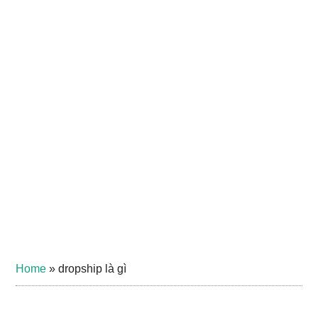
Home
»
dropship là gì