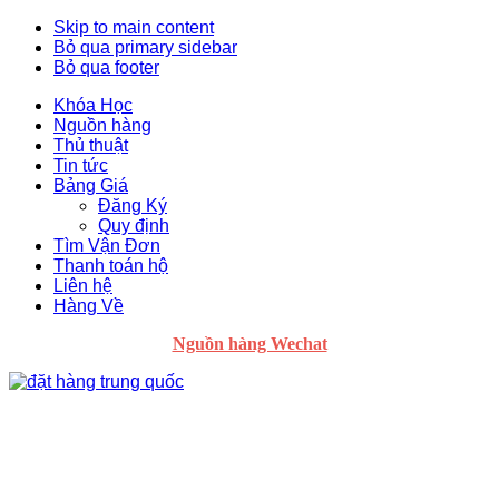
Skip to main content
Bỏ qua primary sidebar
Bỏ qua footer
Khóa Học
Nguồn hàng
Thủ thuật
Tin tức
Bảng Giá
Đăng Ký
Quy định
Tìm Vận Đơn
Thanh toán hộ
Liên hệ
Hàng Về
Nguồn hàng Wechat