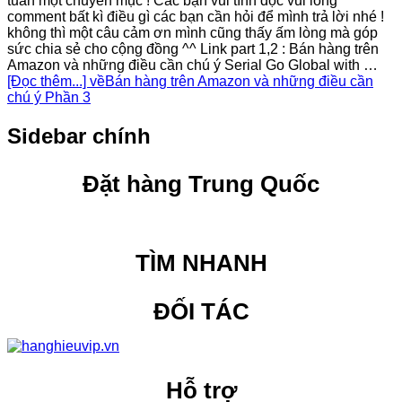
tuần một chuyên mục ! Các bạn vui tính đọc vui long
comment bất kì điều gì các bạn cần hỏi để mình trả lời nhé !
không thì một câu cảm ơn mình cũng thấy ấm lòng mà góp
sức chia sẻ cho cộng đồng ^^ Link part 1,2 : Bán hàng trên
Amazon và những điều cần chú ý Serial Go Global with …
[Đọc thêm...]
vềBán hàng trên Amazon và những điều cần
chú ý Phần 3
Sidebar chính
Đặt hàng Trung Quốc
TÌM NHANH
ĐỐI TÁC
Hỗ trợ