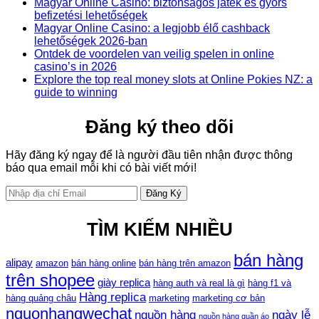
Magyar Online Casino: biztonságos játék és gyors
befizetési lehetőségek
Magyar Online Casino: a legjobb élő cashback
lehetőségek 2026-ban
Ontdek de voordelen van veilig spelen in online
casino’s in 2026
Explore the top real money slots at Online Pokies NZ: a
guide to winning
Đăng ký theo dõi
Hãy đăng ký ngay để là người đầu tiên nhận được thông
báo qua email mỗi khi có bài viết mới!
TÌM KIẾM NHIỀU
bán hàng
alipay
amazon
bán hàng online
bán hàng trên amazon
trên shopee
giày replica
hàng auth và real là gì
hàng f1 và
Hàng replica
hàng quảng châu
marketing
marketing cơ bản
nguonhangwechat
nguồn hàng
ngày lễ
nguồn hàng quần áo