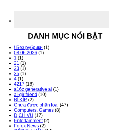
DANH MỤC NỔI BẬT
! Без рубрики
(1)
08.06.2026
(1)
1
(1)
21
(1)
23
(1)
25
(1)
4
(1)
4217
(18)
a16z generative ai
(1)
ai-girlfriend
(10)
BÍ KÍP
(2)
Chưa được phân loại
(47)
Computers, Games
(8)
DỊCH VỤ
(17)
Entertainment
(2)
Forex News
(2)