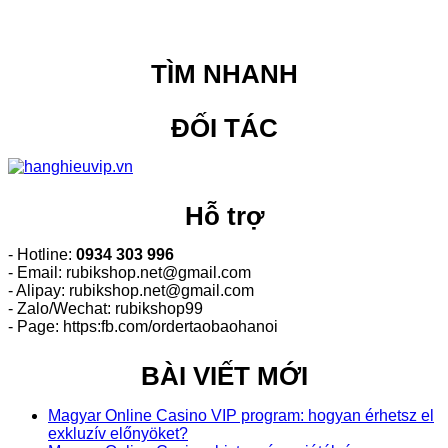
TÌM NHANH
ĐỐI TÁC
Hỗ trợ
- Hotline:
0934 303 996
- Email: rubikshop.net@gmail.com
- Alipay: rubikshop.net@gmail.com
- Zalo/Wechat: rubikshop99
- Page: https:fb.com/ordertaobaohanoi
BÀI VIẾT MỚI
Magyar Online Casino VIP program: hogyan érhetsz el
exkluzív előnyöket?