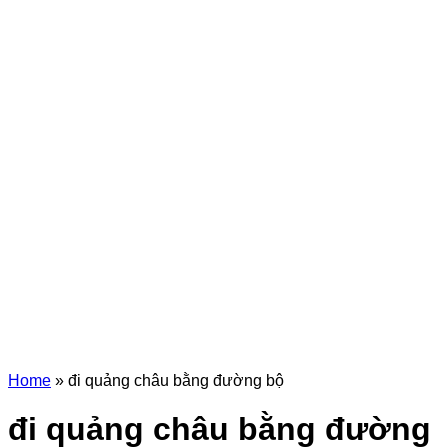
Home
»
đi quảng châu bằng đường bộ
đi quảng châu bằng đường