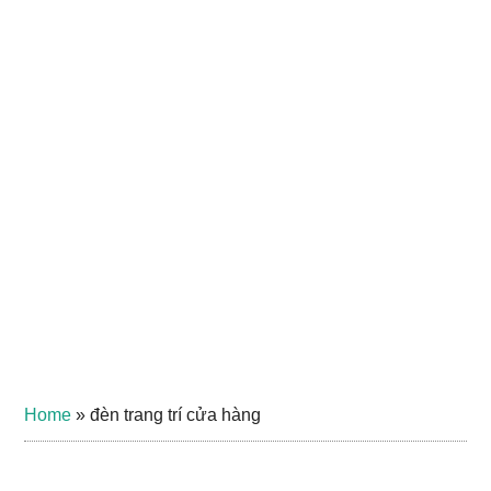
Home
»
đèn trang trí cửa hàng