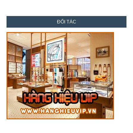
ĐỐI TÁC