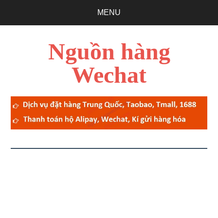
Skip
Bỏ
Bỏ
MENU
to
qua
qua
main
primary
footer
Nguồn hàng
content
sidebar
Wechat