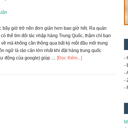
Quảng
Châu
luận
ngon,
bổ,
c bây giờ trở nên đơn giản hơn bao giờ hết. Ra quán
rẻ
ó thể tìm đối tác nhập hàng Trung Quốc, thậm chí bạn
cực
 về mà không cần thông qua bất kỳ một đầu mối trung
đơn
 ngữ là rào cản lớn nhất khi đặt hàng trung quốc
giản
vềNhững
- 
 tự động của google) giúp …
[Đọc thêm...]
bí
-
mật
-
về
-
đặt
-
hàng
Trung
Quốc
M