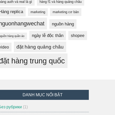
hàng auth và real là gì
hàng f1 và hàng quảng châu
Hàng replica
marketing
marketing cơ bản
nguonhangwechat
nguồn hàng
ngày lễ độc thân
shopee
nguồn hàng quần áo
đặt hàng quảng châu
video
đặt hàng trung quốc
DANH MỤC NỔI BẬT
 Без рубрики
(1)