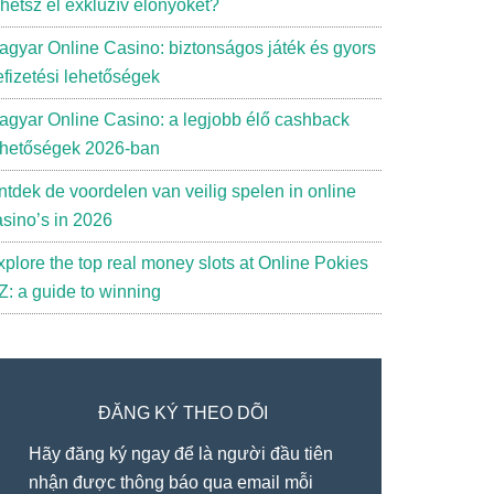
rhetsz el exkluzív előnyöket?
agyar Online Casino: biztonságos játék és gyors
efizetési lehetőségek
agyar Online Casino: a legjobb élő cashback
ehetőségek 2026-ban
ntdek de voordelen van veilig spelen in online
asino’s in 2026
xplore the top real money slots at Online Pokies
Z: a guide to winning
ĐĂNG KÝ THEO DÕI
Hãy đăng ký ngay để là người đầu tiên
nhận được thông báo qua email mỗi