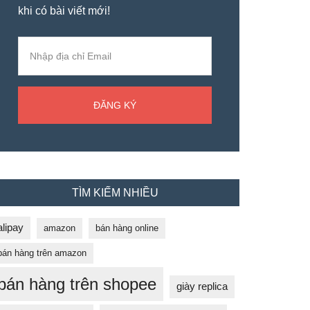
khi có bài viết mới!
TÌM KIẾM NHIỀU
alipay
amazon
bán hàng online
bán hàng trên amazon
bán hàng trên shopee
giày replica