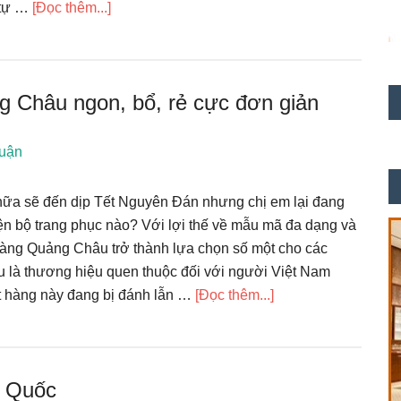
vềNhững
 tự …
[Đọc thêm...]
bí
mật
về
 Châu ngon, bổ, rẻ cực đơn giản
đặt
hàng
Trung
luận
Quốc
nữa sẽ đến dịp Tết Nguyên Đán nhưng chị em lại đang
ện bộ trang phục nào? Với lợi thế về mẫu mã đa dạng và
 hàng Quảng Châu trở thành lựa chọn số một cho các
là thương hiệu quen thuộc đối với người Việt Nam
vềKinh
ặt hàng này đang bị đánh lẫn …
[Đọc thêm...]
nghiệm
khi
mua
g Quốc
hàng