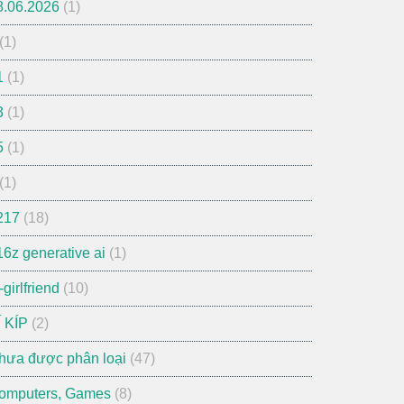
8.06.2026
(1)
(1)
1
(1)
3
(1)
5
(1)
(1)
217
(18)
16z generative ai
(1)
-girlfriend
(10)
Í KÍP
(2)
hưa được phân loại
(47)
omputers, Games
(8)