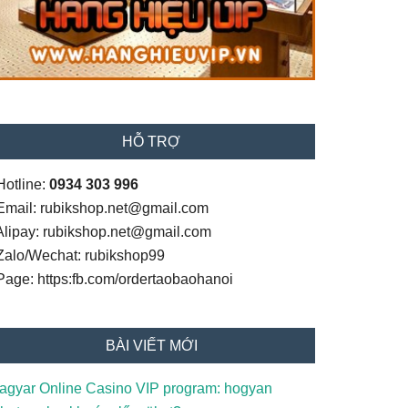
HỖ TRỢ
Hotline:
0934 303 996
 Email: rubikshop.net@gmail.com
 Alipay: rubikshop.net@gmail.com
 Zalo/Wechat: rubikshop99
 Page: https:fb.com/ordertaobaohanoi
BÀI VIẾT MỚI
agyar Online Casino VIP program: hogyan