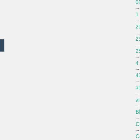
0
1
2
2
2
4
4
a
ai
B
C
C