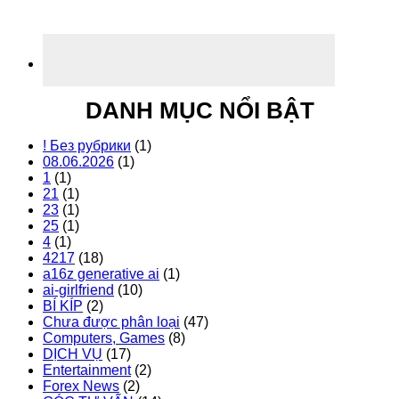
DANH MỤC NỔI BẬT
! Без рубрики
(1)
08.06.2026
(1)
1
(1)
21
(1)
23
(1)
25
(1)
4
(1)
4217
(18)
a16z generative ai
(1)
ai-girlfriend
(10)
BÍ KÍP
(2)
Chưa được phân loại
(47)
Computers, Games
(8)
DỊCH VỤ
(17)
Entertainment
(2)
Forex News
(2)