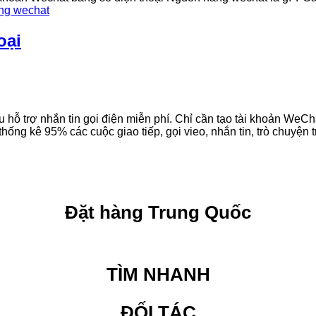
àng wechat
oại
ỗ trợ nhắn tin gọi điện miễn phí. Chỉ cần tạo tài khoản WeCha
hống kê 95% các cuộc giao tiếp, gọi vieo, nhắn tin, trò chuyệ
Đặt hàng Trung Quốc
TÌM NHANH
ĐỐI TÁC