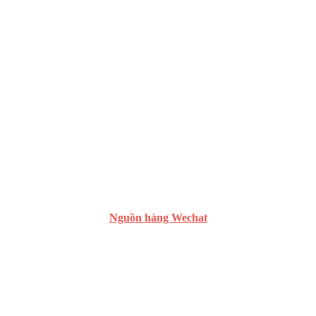
Nguồn hàng Wechat