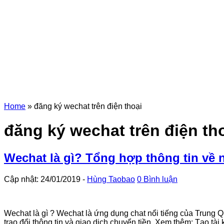
Home
»
đăng ký wechat trên điện thoại
đăng ký wechat trên điện th
Wechat là gì? Tổng hợp thông tin về
Cập nhật: 24/01/2019
-
Hùng Taobao
0 Bình luận
Wechat là gì ? Wechat là ứng dụng chat nổi tiếng của Trung
trao đổi thông tin và giao dịch chuyển tiền. Xem thêm: Tạo t