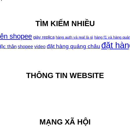
TÌM KIẾM NHIỀU
rên shopee
giày replica
hàng auth và real là gì
hàng f1 và hàng quả
đặt hàn
đặt hàng quảng châu
độc thân
shopee
video
THÔNG TIN WEBSITE
MẠNG XÃ HỘI