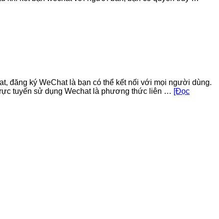
t, đăng ký WeChat là bạn có thể kết nối với mọi người dùng.
n trực tuyến sử dụng Wechat là phương thức liên …
[Đọc