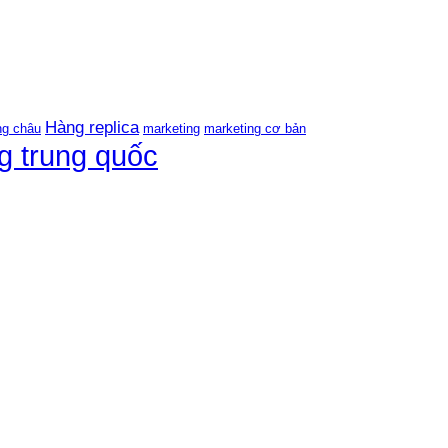
Hàng replica
ng châu
marketing
marketing cơ bản
g trung quốc