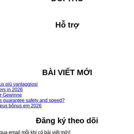
Hỗ trợ
BÀI VIẾT MỚI
nus più vantaggiosi
ers in 2026
hr Gewinne
ns guarantee safety and speed?
seus bônus em 2026
Đăng ký theo dõi
ua email mỗi khi có bài viết mới!