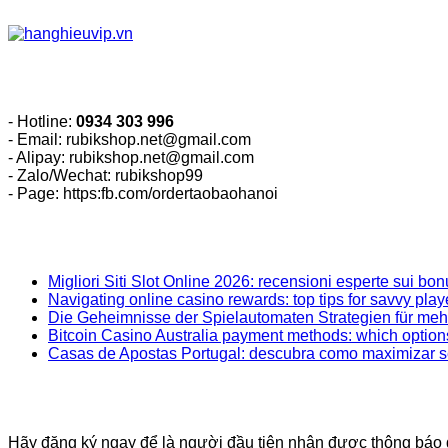
- Hotline:
0934 303 996
- Email: rubikshop.net@gmail.com
- Alipay: rubikshop.net@gmail.com
- Zalo/Wechat: rubikshop99
- Page: https:fb.com/ordertaobaohanoi
Migliori Siti Slot Online 2026: recensioni esperte sui bo
Navigating online casino rewards: top tips for savvy play
Die Geheimnisse der Spielautomaten Strategien für me
Bitcoin Casino Australia payment methods: which optio
Casas de Apostas Portugal: descubra como maximizar 
Hãy đăng ký ngay để là người đầu tiên nhận được thông báo q