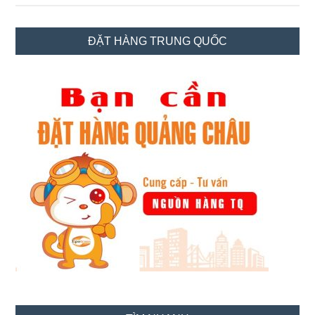
kí
tham
Sidebar
ĐẶT HÀNG TRUNG QUỐC
gia
chính
Flash
Sale
trên
Shopee