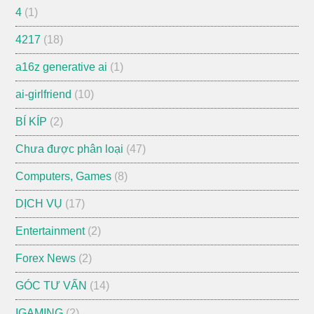
4
(1)
4217
(18)
a16z generative ai
(1)
ai-girlfriend
(10)
BÍ KÍP
(2)
Chưa được phân loại
(47)
Computers, Games
(8)
DỊCH VỤ
(17)
Entertainment
(2)
Forex News
(2)
GÓC TƯ VẤN
(14)
IGAMING
(2)