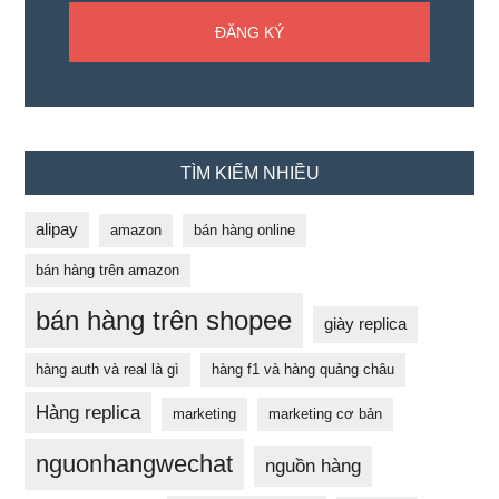
TÌM KIẾM NHIỀU
alipay
amazon
bán hàng online
bán hàng trên amazon
bán hàng trên shopee
giày replica
hàng auth và real là gì
hàng f1 và hàng quảng châu
Hàng replica
marketing
marketing cơ bản
nguonhangwechat
nguồn hàng