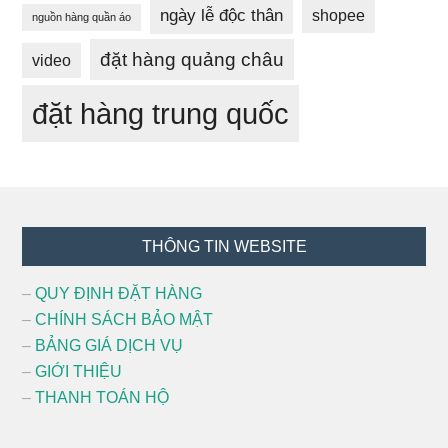
ngày lễ độc thân
shopee
nguồn hàng quần áo
đặt hàng quảng châu
video
đặt hàng trung quốc
Footer
THÔNG TIN WEBSITE
–
QUY ĐỊNH ĐẶT HÀNG
–
CHÍNH SÁCH BẢO MẬT
–
BẢNG GIÁ DỊCH VỤ
–
GIỚI THIỆU
–
THANH TOÁN HỘ