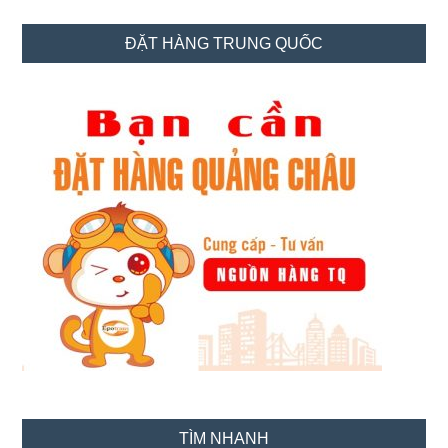
hàng
Trung
Sidebar
ĐẶT HÀNG TRUNG QUỐC
Quốc
chính
–
Hướng
dẫn
lập
tài
khoản
taobao
TÌM NHANH