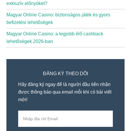
exkluzív előnyöket?
Magyar Online Casino: biztonságos játék és gyors
befizetési lehetőségek
Magyar Online Casino: a legjobb élő cashback
lehetőségek 2026-ban
ĐĂNG KÝ THEO DÕI
Hãy đăng ký ngay để là người đầu tiên nhận
được thông báo qua email mỗi khi có bài viết
mới!