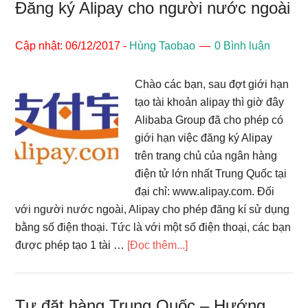
Đăng ký Alipay cho người nước ngoài
Cập nhật: 06/12/2017
-
Hùng Taobao
0 Bình luận
Chào các bạn, sau đợt giới hạn
tạo tài khoản alipay thì giờ đây
Alibaba Group đã cho phép có
giới hạn việc đăng ký Alipay
trên trang chủ của ngân hàng
điện tử lớn nhất Trung Quốc tại
đại chỉ: www.alipay.com. Đối
với người nước ngoài, Alipay cho phép đăng kí sử dụng
bằng số điện thoại. Tức là với một số điện thoại, các bạn
vềĐăng
được phép tạo 1 tài …
[Đọc thêm...]
ký
Alipay
cho
Tự đặt hàng Trung Quốc – Hướng