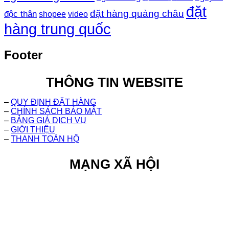
đặt
đặt hàng quảng châu
độc thân
shopee
video
hàng trung quốc
Footer
THÔNG TIN WEBSITE
–
QUY ĐỊNH ĐẶT HÀNG
–
CHÍNH SÁCH BẢO MẬT
–
BẢNG GIÁ DỊCH VỤ
–
GIỚI THIỆU
–
THANH TOÁN HỘ
MẠNG XÃ HỘI