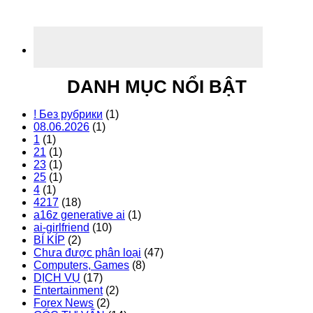
DANH MỤC NỔI BẬT
! Без рубрики
(1)
08.06.2026
(1)
1
(1)
21
(1)
23
(1)
25
(1)
4
(1)
4217
(18)
a16z generative ai
(1)
ai-girlfriend
(10)
BÍ KÍP
(2)
Chưa được phân loại
(47)
Computers, Games
(8)
DỊCH VỤ
(17)
Entertainment
(2)
Forex News
(2)