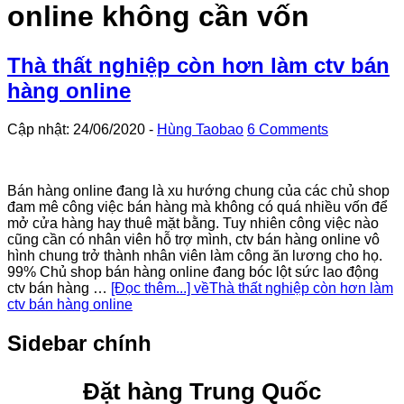
online không cần vốn
Thà thất nghiệp còn hơn làm ctv bán
hàng online
Cập nhật: 24/06/2020
-
Hùng Taobao
6 Comments
Bán hàng online đang là xu hướng chung của các chủ shop
đam mê công việc bán hàng mà không có quá nhiều vốn để
mở cửa hàng hay thuê mặt bằng. Tuy nhiên công việc nào
cũng cần có nhân viên hỗ trợ mình, ctv bán hàng online vô
hình chung trở thành nhân viên làm công ăn lương cho họ.
99% Chủ shop bán hàng online đang bóc lột sức lao động
ctv bán hàng …
[Đọc thêm...]
vềThà thất nghiệp còn hơn làm
ctv bán hàng online
Sidebar chính
Đặt hàng Trung Quốc