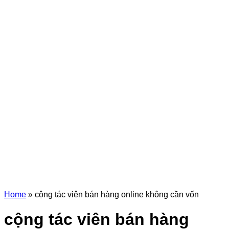
Home
»
cộng tác viên bán hàng online không cần vốn
cộng tác viên bán hàng