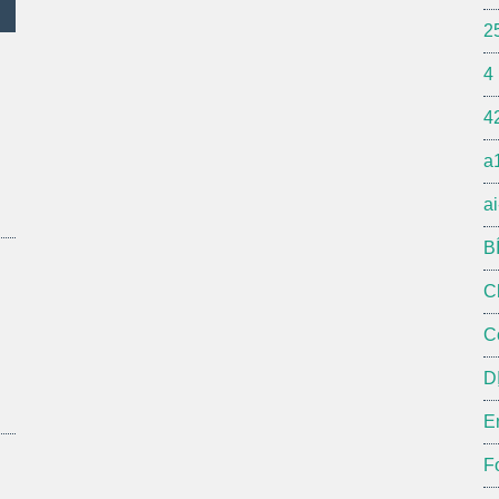
2
4
4
a
ai
B
C
C
D
E
F