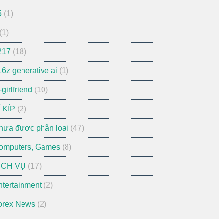
5
(1)
(1)
217
(18)
16z generative ai
(1)
-girlfriend
(10)
Í KÍP
(2)
hưa được phân loại
(47)
omputers, Games
(8)
ỊCH VỤ
(17)
ntertainment
(2)
orex News
(2)