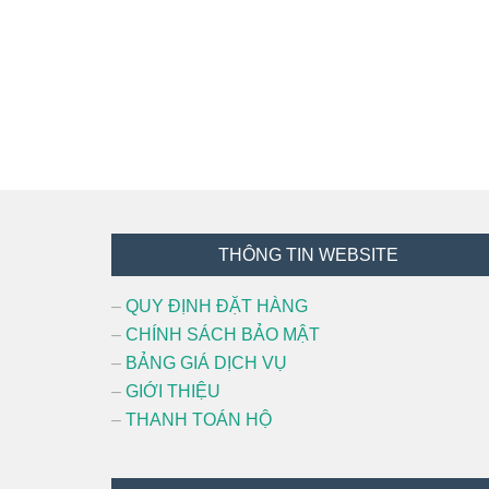
Footer
THÔNG TIN WEBSITE
–
QUY ĐỊNH ĐẶT HÀNG
–
CHÍNH SÁCH BẢO MẬT
–
BẢNG GIÁ DỊCH VỤ
–
GIỚI THIỆU
–
THANH TOÁN HỘ