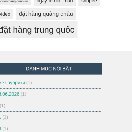
ngày lễ độc thân
shopee
nguồn hàng quần áo
đặt hàng quảng châu
video
đặt hàng trung quốc
DANH MỤC NỔI BẬT
 Без рубрики
(1)
8.06.2026
(1)
(1)
1
(1)
3
(1)