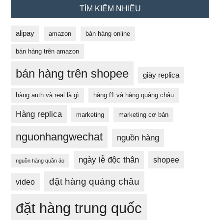
TÌM KIẾM NHIỀU
alipay
amazon
bán hàng online
bán hàng trên amazon
bán hàng trên shopee
giày replica
hàng auth và real là gì
hàng f1 và hàng quảng châu
Hàng replica
marketing
marketing cơ bản
nguonhangwechat
nguồn hàng
ngày lễ độc thân
shopee
nguồn hàng quần áo
đặt hàng quảng châu
video
đặt hàng trung quốc