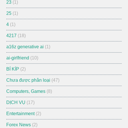
23
(1)
25
(1)
4
(1)
4217
(18)
a16z generative ai
(1)
ai-girlfriend
(10)
BÍ KÍP
(2)
Chưa được phân loại
(47)
Computers, Games
(8)
DỊCH VỤ
(17)
Entertainment
(2)
Forex News
(2)