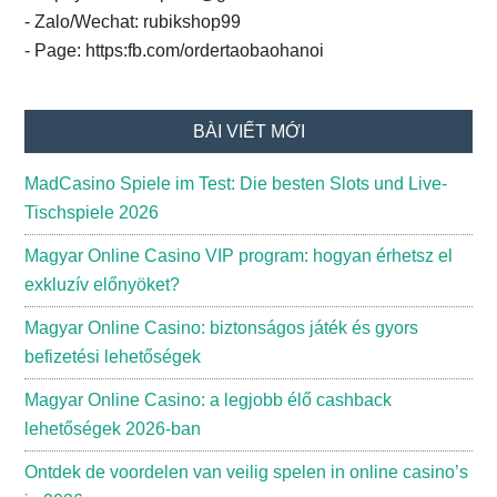
- Zalo/Wechat: rubikshop99
- Page: https:fb.com/ordertaobaohanoi
BÀI VIẾT MỚI
MadCasino Spiele im Test: Die besten Slots und Live-
Tischspiele 2026
Magyar Online Casino VIP program: hogyan érhetsz el
exkluzív előnyöket?
Magyar Online Casino: biztonságos játék és gyors
befizetési lehetőségek
Magyar Online Casino: a legjobb élő cashback
lehetőségek 2026-ban
Ontdek de voordelen van veilig spelen in online casino’s