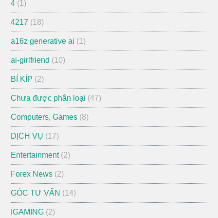
4
(1)
4217
(18)
a16z generative ai
(1)
ai-girlfriend
(10)
BÍ KÍP
(2)
Chưa được phân loại
(47)
Computers, Games
(8)
DỊCH VỤ
(17)
Entertainment
(2)
Forex News
(2)
GÓC TƯ VẤN
(14)
IGAMING
(2)