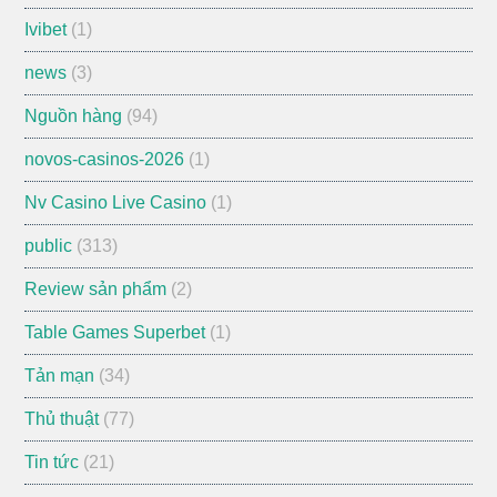
Ivibet
(1)
news
(3)
Nguồn hàng
(94)
novos-casinos-2026
(1)
Nv Casino Live Casino
(1)
public
(313)
Review sản phẩm
(2)
Table Games Superbet
(1)
Tản mạn
(34)
Thủ thuật
(77)
Tin tức
(21)