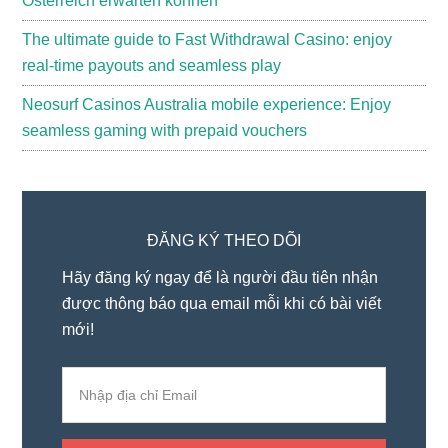
Österreich erwarten können
The ultimate guide to Fast Withdrawal Casino: enjoy
real-time payouts and seamless play
Neosurf Casinos Australia mobile experience: Enjoy
seamless gaming with prepaid vouchers
ĐĂNG KÝ THEO DÕI
Hãy đăng ký ngay để là người đầu tiên nhận
được thông báo qua email mỗi khi có bài viết
mới!