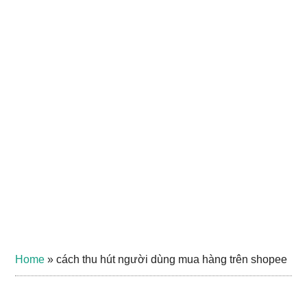
Home
»
cách thu hút người dùng mua hàng trên shopee