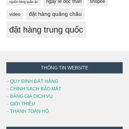
ngày lễ độc thân
shopee
nguồn hàng quần áo
đặt hàng quảng châu
video
đặt hàng trung quốc
Footer
THÔNG TIN WEBSITE
–
QUY ĐỊNH ĐẶT HÀNG
–
CHÍNH SÁCH BẢO MẬT
–
BẢNG GIÁ DỊCH VỤ
–
GIỚI THIỆU
–
THANH TOÁN HỘ