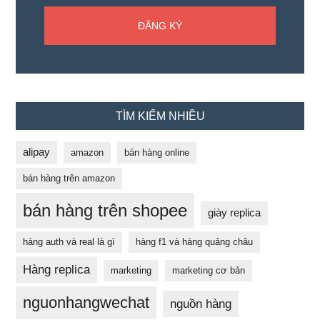
TÌM KIẾM NHIỀU
alipay
amazon
bán hàng online
bán hàng trên amazon
bán hàng trên shopee
giày replica
hàng auth và real là gì
hàng f1 và hàng quảng châu
Hàng replica
marketing
marketing cơ bản
nguonhangwechat
nguồn hàng