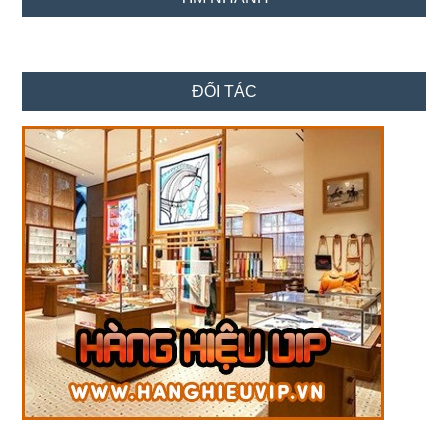
ĐỐI TÁC