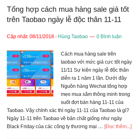
2018
Tổng hợp cách mua hàng sale giá tốt
cơ
trên Taobao ngày lễ độc thân 11-11
hội
săn
Cập nhật: 08/11/2018
-
Hùng Taobao
0 Bình luận
hàng
giảm
Cách mua hàng sale trên
giá
taobao với mức giá cực tốt ngày
trên
11/11 Sự kiện ngày lễ độc thân
taobao
diễn ra 1 năm 1 lần. Dưới đây
12.12
Nguồn hàng Wechat tổng hợp
mẹo mua sắm thông minh trong
suốt đợt bán hàng 11-11 của
Taobao. Vậy chính xác thì ngày 11-11 của Taobao là gì?
Ngày 11-11 trên Taobao về bản chất giống như ngày
về
Black Friday của các công ty thương mại …
[Đọc thêm...]
hợ