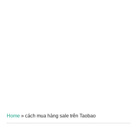
Home
»
cách mua hàng sale trên Taobao