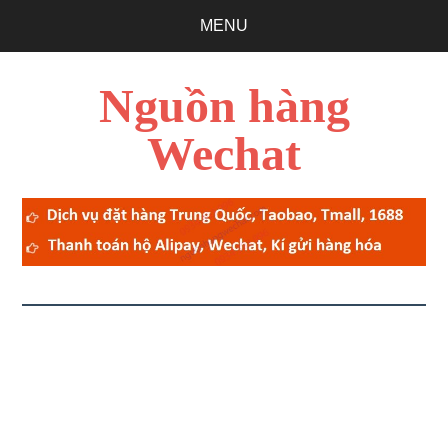
Skip
Bỏ
Bỏ
MENU
to
qua
qua
main
primary
footer
Nguồn hàng
content
sidebar
Wechat