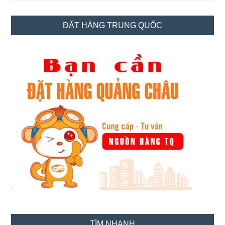
cá
mu
Sidebar
ĐẶT HÀNG TRUNG QUỐC
hà
chính
sal
giá
tốt
trê
Ta
ng
lễ
độ
thâ
11-
11
TÌM NHANH