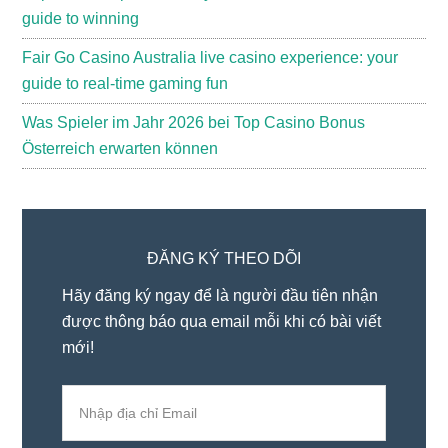
guide to winning
Fair Go Casino Australia live casino experience: your
guide to real-time gaming fun
Was Spieler im Jahr 2026 bei Top Casino Bonus
Österreich erwarten können
ĐĂNG KÝ THEO DÕI
Hãy đăng ký ngay để là người đầu tiên nhận
được thông báo qua email mỗi khi có bài viết
mới!