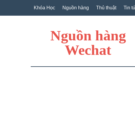
Skip
Bỏ
Bỏ
Khóa Học
Nguồn hàng
Thủ thuật
Tin t
to
qua
qua
main
primary
footer
content
sidebar
Nguồn hàng
Wechat