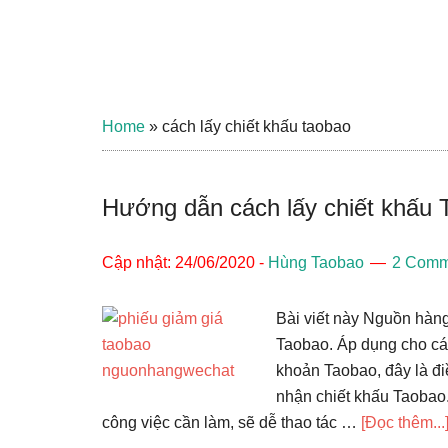
Home
»
cách lấy chiết khấu taobao
Hướng dẫn cách lấy chiết khấu 
Cập nhật: 24/06/2020
-
Hùng Taobao
2 Comm
Bài viết này Nguồn hàng
Taobao. Áp dụng cho các
khoản Taobao, đây là đi
nhận chiết khấu Taobao.
công việc cần làm, sẽ dễ thao tác …
[Đọc thêm...