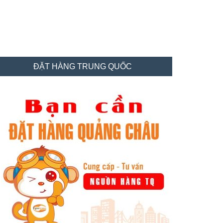
idebar
ĐẶT HÀNG TRUNG QUỐC
hính