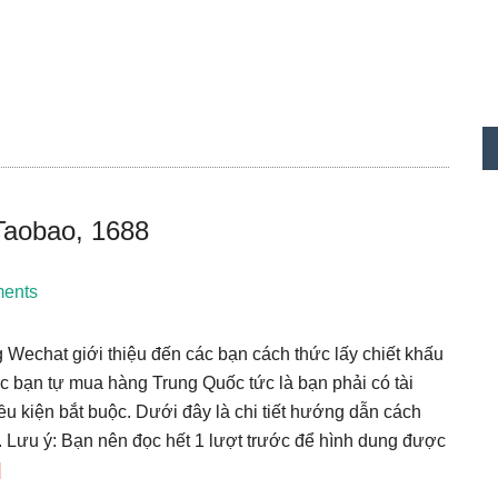
S
c
Taobao, 1688
ents
 Wechat giới thiệu đến các bạn cách thức lấy chiết khấu
 bạn tự mua hàng Trung Quốc tức là bạn phải có tài
ều kiện bắt buộc. Dưới đây là chi tiết hướng dẫn cách
 Lưu ý: Bạn nên đọc hết 1 lượt trước để hình dung được
vềHướng
]
dẫn