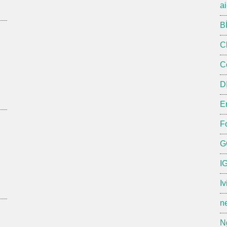
ai
B
C
C
D
E
F
G
I
Iv
n
N