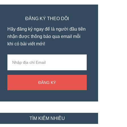
ĐĂNG KÝ THEO DÕI
Hãy đăng ký ngay để là người đầu tiên
nhận được thông báo qua email mỗi
khi có bài viết mới!
TÌM KIẾM NHIỀU