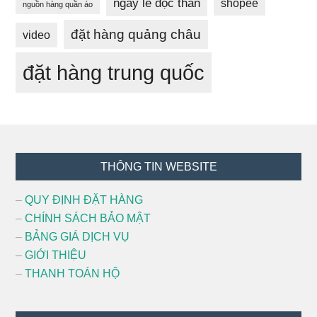
ngày lễ độc thân
shopee
nguồn hàng quần áo
đặt hàng quảng châu
video
đặt hàng trung quốc
Footer
THÔNG TIN WEBSITE
–
QUY ĐỊNH ĐẶT HÀNG
–
CHÍNH SÁCH BẢO MẬT
–
BẢNG GIÁ DỊCH VỤ
–
GIỚI THIỆU
–
THANH TOÁN HỘ