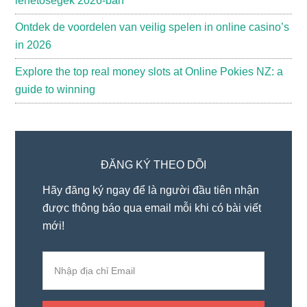
lehetőségek 2026-ban
Ontdek de voordelen van veilig spelen in online casino’s
in 2026
Explore the top real money slots at Online Pokies NZ: a
guide to winning
ĐĂNG KÝ THEO DÕI
Hãy đăng ký ngay để là người đầu tiên nhận
được thông báo qua email mỗi khi có bài viết
mới!