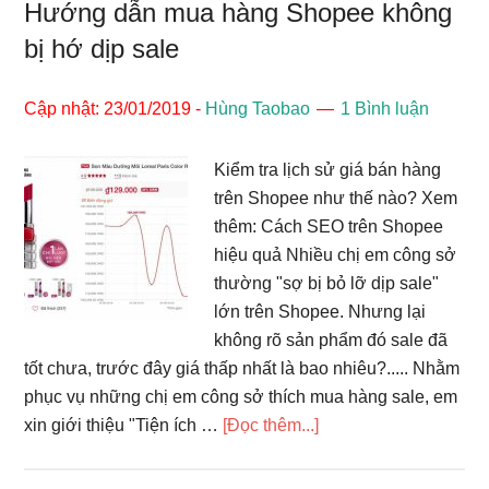
Hướng dẫn mua hàng Shopee không
bị hớ dịp sale
Cập nhật: 23/01/2019
-
Hùng Taobao
1 Bình luận
Kiểm tra lịch sử giá bán hàng
trên Shopee như thế nào? Xem
thêm: Cách SEO trên Shopee
hiệu quả Nhiều chị em công sở
thường "sợ bị bỏ lỡ dịp sale"
lớn trên Shopee. Nhưng lại
không rõ sản phẩm đó sale đã
tốt chưa, trước đây giá thấp nhất là bao nhiêu?..... Nhằm
phục vụ những chị em công sở thích mua hàng sale, em
vềHướng
xin giới thiệu "Tiện ích …
[Đọc thêm...]
dẫn
mua