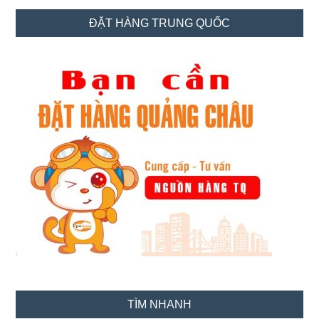
hàng
Sidebar
ĐẶT HÀNG TRUNG QUỐC
Shopee
chính
không
bị
hớ
dịp
sale
TÌM NHANH