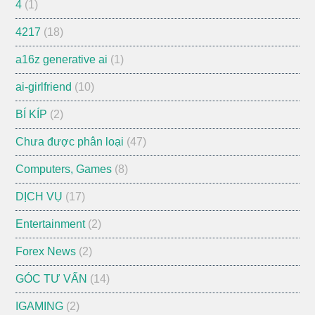
4
(1)
4217
(18)
a16z generative ai
(1)
ai-girlfriend
(10)
BÍ KÍP
(2)
Chưa được phân loại
(47)
Computers, Games
(8)
DỊCH VỤ
(17)
Entertainment
(2)
Forex News
(2)
GÓC TƯ VẤN
(14)
IGAMING
(2)