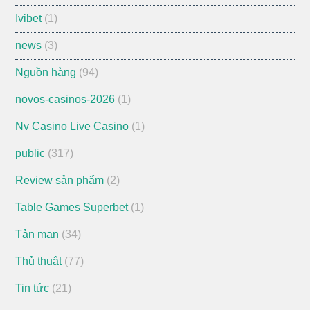
Ivibet
(1)
news
(3)
Nguồn hàng
(94)
novos-casinos-2026
(1)
Nv Casino Live Casino
(1)
public
(317)
Review sản phẩm
(2)
Table Games Superbet
(1)
Tản mạn
(34)
Thủ thuật
(77)
Tin tức
(21)