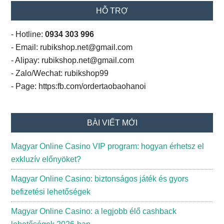
HỖ TRỢ
- Hotline:
0934 303 996
- Email: rubikshop.net@gmail.com
- Alipay: rubikshop.net@gmail.com
- Zalo/Wechat: rubikshop99
- Page: https:fb.com/ordertaobaohanoi
BÀI VIẾT MỚI
Magyar Online Casino VIP program: hogyan érhetsz el
exkluzív előnyöket?
Magyar Online Casino: biztonságos játék és gyors
befizetési lehetőségek
Magyar Online Casino: a legjobb élő cashback