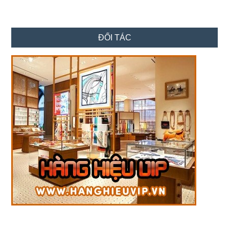
ĐỐI TÁC