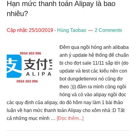
Hạn mức thanh toán Alipay là bao
nhiêu?
Cập nhật: 25/10/2019
-
Hùng Taobao
2 Comments
Đêm qua ngồi hóng anh alibaba
anh ý update hệ thống để chuẩn
bị cho đợt sale 11/11 sắp tới (do
update và test các kiểu nên con
bot dungdetienroi nó cũng đơ
theo :))) đâm ra mình cũng ngồi
hóng và có vào alipay ngồi đọc
các quy định của alipay, do đó hôm nay làm 1 bài thảo
luận về hạn mức thanh toán Alipay cho xôm nhá :D Tất
vềHạn
cả những mục mình …
[Đọc thêm...]
mức
thanh